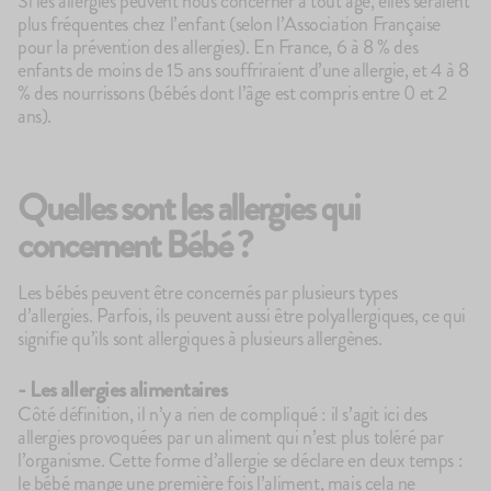
Si les allergies peuvent nous concerner à tout âge, elles seraient
plus fréquentes chez l’enfant (selon l’Association Française
pour la prévention des allergies). En France, 6 à 8 % des
enfants de moins de 15 ans souffriraient d’une allergie, et 4 à 8
% des nourrissons (bébés dont l’âge est compris entre 0 et 2
ans).
Quelles sont les allergies qui
concernent Bébé ?
Les bébés peuvent être concernés par plusieurs types
d’allergies. Parfois, ils peuvent aussi être polyallergiques, ce qui
100g
142
avis
4.7
Le Porridge
Le
signifie qu’ils sont allergiques à plusieurs allergènes.
2,10€
2,
+10
+5
+
- Les allergies alimentaires
Côté définition, il n’y a rien de compliqué : il s’agit ici des
allergies provoquées par un aliment qui n’est plus toléré par
l’organisme. Cette forme d’allergie se déclare en deux temps :
le bébé mange une première fois l’aliment, mais cela ne