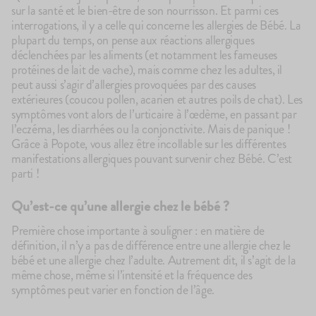
sur la santé et le bien-être de son nourrisson. Et parmi ces
interrogations, il y a celle qui concerne les allergies de Bébé. La
plupart du temps, on pense aux réactions allergiques
déclenchées par les aliments (et notamment les fameuses
protéines de lait de vache), mais comme chez les adultes, il
peut aussi s’agir d’allergies provoquées par des causes
extérieures (coucou pollen, acarien et autres poils de chat). Les
symptômes vont alors de l’urticaire à l’œdème, en passant par
l’eczéma, les diarrhées ou la conjonctivite. Mais de panique !
100g
144
avis
4.9
Le Brassé Nature
Les
Grâce à Popote, vous allez être incollable sur les différentes
1,90€
17
manifestations allergiques pouvant survenir chez Bébé. C’est
+10
+5
parti !
Qu’est-ce qu’une allergie chez le bébé ?
É
Première chose importante à souligner : en matière de
définition, il n’y a pas de différence entre une allergie chez le
bébé et une allergie chez l’adulte. Autrement dit, il s’agit de la
même chose, même si l’intensité et la fréquence des
symptômes peut varier en fonction de l’âge.