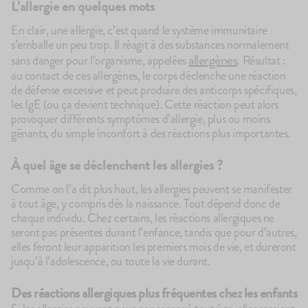
L’allergie en quelques mots
En clair, une allergie, c’est quand le système immunitaire
s’emballe un peu trop. Il réagit à des substances normalement
allergènes
sans danger pour l’organisme, appelées
. Résultat :
au contact de ces allergènes, le corps déclenche une réaction
de défense excessive et peut produire des anticorps spécifiques,
les IgE (ou ça devient technique). Cette réaction peut alors
provoquer différents symptômes d’allergie, plus ou moins
gênants, du simple inconfort à des réactions plus importantes.
À quel âge se déclenchent les allergies ?
100g
75
avis
4.7
Le Brassé Vanille
Le
2,10€
2,
Comme on l’a dit plus haut, les allergies peuvent se manifester
à tout âge, y compris dès la naissance. Tout dépend donc de
+10
+5
chaque individu. Chez certains, les réactions allergiques ne
seront pas présentes durant l’enfance, tandis que pour d’autres,
elles feront leur apparition les premiers mois de vie, et dureront
jusqu’à l’adolescence, ou toute la vie durant.
Des réactions allergiques plus fréquentes chez les enfants