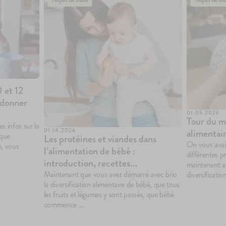
 et 12
i donner
01.05.2026
Tour du mo
s infos sur la
alimentair
01.14.2026
 que
Les protéines et viandes dans
On vous avai
e, vous
l’alimentation de bébé :
différentes pr
introduction, recettes...
maintenant au
Maintenant que vous avez démarré avec brio
diversification
la diversification alimentaire de bébé, que tous
les fruits et légumes y sont passés, que bébé
commence ...