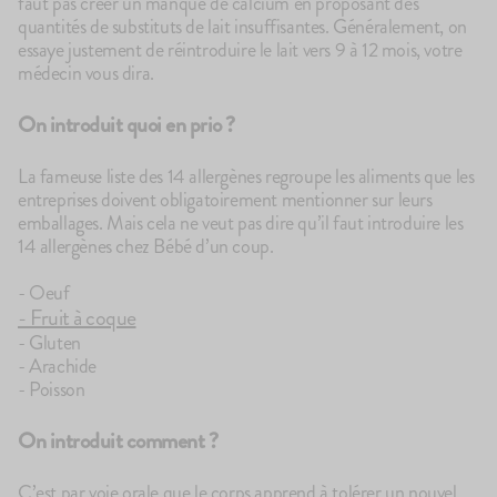
faut pas créer un manque de calcium en proposant des
quantités de substituts de lait insuffisantes. Généralement, on
essaye justement de réintroduire le lait vers 9 à 12 mois, votre
médecin vous dira.
On introduit quoi en prio ?
La fameuse liste des 14 allergènes regroupe les aliments que les
entreprises doivent obligatoirement mentionner sur leurs
emballages. Mais cela ne veut pas dire qu’il faut introduire les
14 allergènes chez Bébé d’un coup.
- Oeuf
- Fruit à coque
- Gluten
- Arachide
- Poisson
On introduit comment ?
C’est par voie orale que le corps apprend à tolérer un nouvel