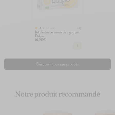
73g
2
avis
4.5
Kit d’intro de la noix de cajou par
Dalipo
16,90€
Découvrir tous nos produits
Notre produit recommandé