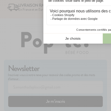
biologique face aux variation
LIVRAISON RAPIDE
En France et en Europe
Comme toujours, n'utilisez pas un
aspect inhabituel (emballage abîm
ou odeur altéré.
Newsletter
Inscrivez-vous à notre news pour recevoir des codes promo et des mots
d’amour.