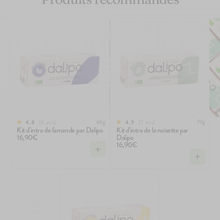
66g
73g
6
avis
7
avis
4.8
4.9
Kit d'intro de l'amande par Dalipo
Kit d'intro de la noisette par
16,90€
Dalipo
16,90€