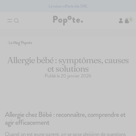
Livraison offerte dès 59€
0
Recherches ass
Le Mag' Popote
Brassés bio pour bébé
Compotes bio pour bébé
Accessoires po
Allergie bébé : symptômes, causes
Les produits d
et solutions
Publié le
20 janvier 2026
P
Allergie chez Bébé : reconnaître, comprendre et
agir efficacement
Quand on est jeune parent, on se pose pleiiiiinn de questions