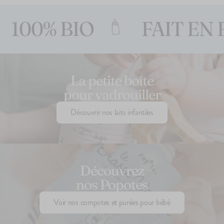
% BIO
FAIT EN FRAN
La petite boîte
pour vadrouiller
Découvrir nos laits infantiles
Découvrez
nos Popotes
Voir nos compotes et purées pour bébé