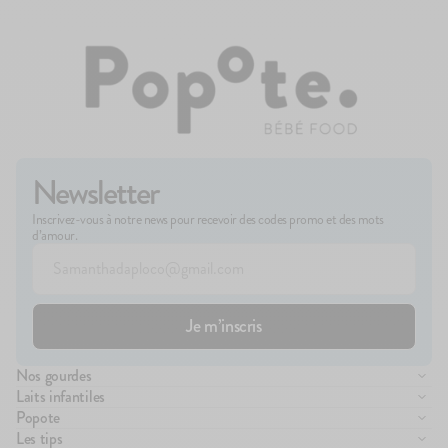
Newsletter
Inscrivez-vous à notre news pour recevoir des codes promo et des mots
d’amour.
Nos gourdes
Compote de fruits
Laits infantiles
Purée de légumes
Lait infantile 1er âge
Popote
Brassés
Lait infantile 2ème âge
Manifesto
Les tips