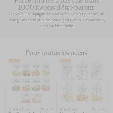
1000 façons d'être parent
On vous accompagne pas à pas dans la div (et pas que), on
soulage vos premières fois, votre quotidien ou vos vacances,
et on fait kiffer bébé.
Pour toutes les occas'
100g
100g
142
avis
83
avis
4.7
4.9
Le Porridge
Le Brassé Coco Banane
PACK
PACK
2,10€
2,10€
+10
+5
+10
+5
10 produits
10 produits
18
avis
3
avis
4.9
5