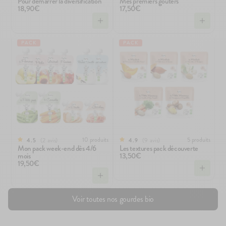
Pour démarrer la diversification
Mes premiers goûters
18,90€
17,50€
PACK
PACK
10 produits
5 produits
2
avis
9
avis
4.5
4.9
Mon pack week-end dès 4/6
Les textures pack découverte
mois
13,50€
19,50€
Voir toutes nos gourdes bio