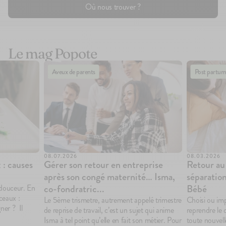
Où nous trouver ?
Le mag Popote
Aveux de parents
Post partum
08.07.2026
08.03.2026
 : causes
Gérer son retour en entreprise
Retour au 
après son congé maternité… Isma,
séparation
co-fondratric...
Bébé
 douceur. En
ceaux :
Le 5ème trismetre, autrement appelé trimestre
Choisi ou imp
ner ? Il
de reprise de travail, c’est un sujet qui anime
reprendre le
Isma à tel point qu’elle en fait son métier. Pour
toute nouvell