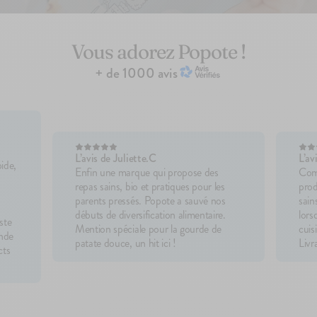
Vous adorez Popote !
+ de 1000 avis
L’avis de Juliette.C
L’av
pide,
Enfin une marque qui propose des
Comm
repas sains, bio et pratiques pour les
prod
parents pressés. Popote a sauvé nos
sain
débuts de diversification alimentaire.
lors
este
Mention spéciale pour la gourde de
cuis
ande
patate douce, un hit ici !
Livr
cts