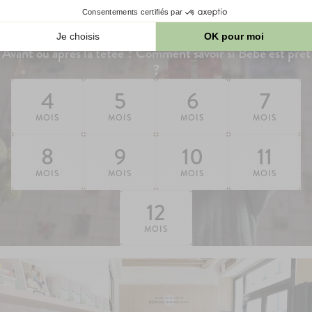
bébé
On commence quand ? Est-ce qu'on peut tout donner ?
Avant ou après la tétée ? Comment savoir si Bébé est prêt
?
4
5
6
7
MOIS
MOIS
MOIS
MOIS
8
9
10
11
MOIS
MOIS
MOIS
MOIS
12
MOIS