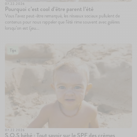
07.22.2026
Pourquoi c’est cool d’être parent l’été
Vous l’avez peut-être remarqué, les réseaux sociaux pullulent de
contenus pour nous rappeler que l’été rime souvent avec galères
lorsqu’on est (jeu...
Tips
100g
100g
142
avis
83
avis
4.7
4.9
Le Porridge
Le Brassé Coco Banane
2,10€
2,10€
+10
+5
+10
+5
07.22.2026
S.O.S bébé : Tout savoir sur le SPF des crèmes