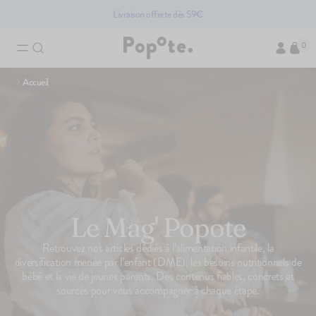
Livraison offerte dès 59€
0
Ajouté au panier
Recherches associées
Accueil
Brassés bio pour bébé
Compotes bio pour bébé
Accessoires pour bébé
Fruits bio pour bébé
Légumes pour bébé bio
Les produits du moment
Le Mag' Popote
PACK
Retrouvez nos articles dédiés à l’alimentation infantile, la
diversification menée par l’enfant (DME), les besoins nutritionnels de
bébé et la vie de jeunes parents. Des contenus fiables, concrets et
sourcés pour vous accompagner à chaque étape.