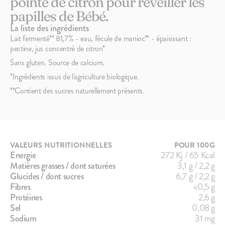
pointe de citron pour réveiller les
papilles de Bébé.
La liste des ingrédients
Lait fermenté** 81,7% - eau, fécule de manioc** - épaisissant :
pectine, jus concentré de citron*
Sans gluten. Source de calcium.
*Ingrédients issus de l'agriculture biologique.
**Contient des sucres naturellement présents.
VALEURS NUTRITIONNELLES
POUR 100G
Energie
272 Kj / 65 Kcal
Matières grasses / dont saturées
3,1 g / 2,2 g
Glucides / dont sucres
6,7 g / 2,2 g
Fibres
<0,5 g
Protéines
2,6 g
Sel
0,08 g
Sodium
31 mg