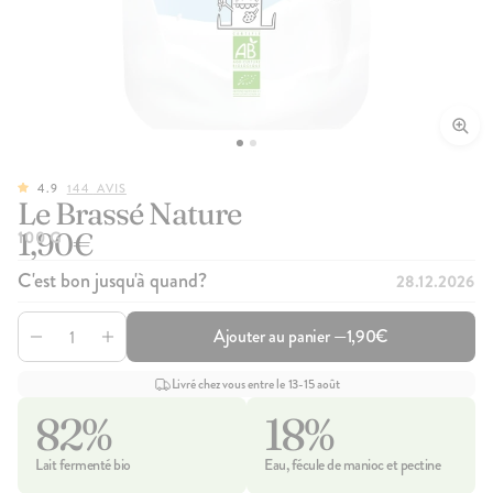
4.9
144
AVIS
Le Brassé Nature
1,90€
100 G
C'est bon jusqu'à quand?
28.12.2026
Ajouter au panier —
1,90€
Livré chez vous entre le 13-15 août
82%
18%
Lait fermenté bio
Eau, fécule de manioc et pectine