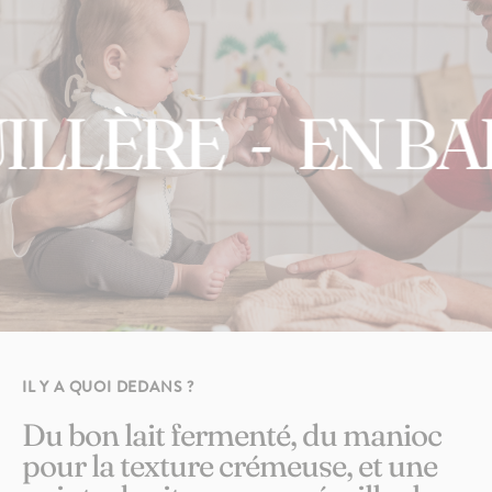
LÈRE
-
EN BALA
75
avis
4.7
Le Brassé Vanille
2,10€
+10
+5
IL Y A QUOI DEDANS ?
Du bon lait fermenté, du manioc
pour la texture crémeuse, et une