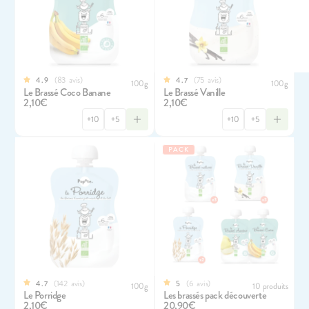
83
avis
75
avis
4.9
4.7
100g
100g
Le Brassé Coco Banane
Le Brassé Vanille
2,10€
2,10€
+10
+5
+10
+5
PACK
142
avis
6
avis
4.7
5
100g
10 produits
Le Porridge
Les brassés pack découverte
2,10€
20,90€