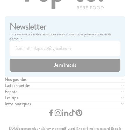
Newsletter
Inscrivez-vous à notre news pour recevoir des codes promo et des mots
d’amour.
Nos gourdes
Compote de fruits
Laits infantiles
Purée de légumes
Lait infantile 1er âge
Popote
Brassés
Lait infantile 2ème âge
Manifesto
Les tips
Purée de viandes
Lait infantile 3ème âge
Pour les pros de santé
La diversification alimentaire
Infos pratiques
Purée de féculents
Essayez notre boîte d'essai
Pour les entreprises
Les gourdes Popote
Nous contacter
Petits plats complets
Parrainage
Comprendre le lait infantile
FAQ
Moulinés
Programme de fid
Le lait infantile Popote
Ou nous trouver ?
Petits morceaux
Introduire les allergènes
CGV
L'OMS recommande un allaitement exclusif jusqu'à l'âge de 6 mois et en parallèle de la