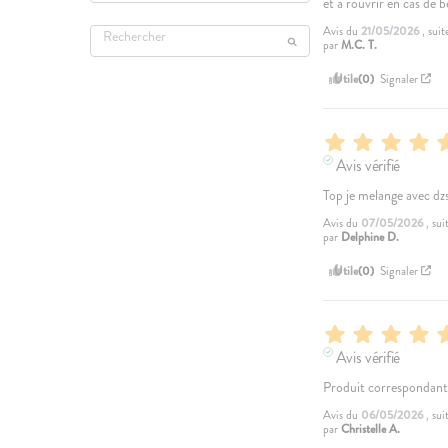
et à rouvrir en cas de b
Avis du
21/05/2026
, sui
par
M.C. T.
Utile
(0)
Signaler
Avis vérifié
Top je melange avec dzs
Avis du
07/05/2026
, su
par
Delphine D.
Utile
(0)
Signaler
Avis vérifié
Produit correspondan
Avis du
06/05/2026
, su
par
Christelle A.