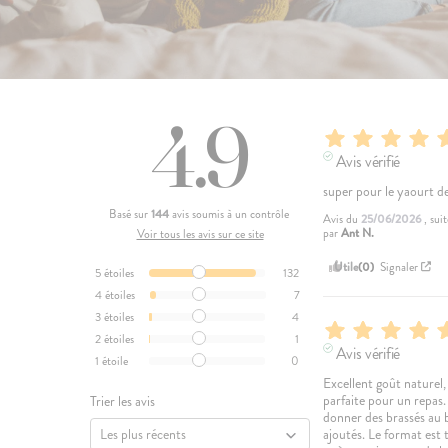
4.9
Avis vérifié
super pour le yaourt d
Basé sur
144
avis soumis à un contrôle
Avis du
25/06/2026
, sui
par
Ant N.
Voir tous les avis sur ce site
Utile
(0)
Signaler
5
étoiles
132
4
étoiles
7
3
étoiles
4
2
étoiles
1
Avis vérifié
1
étoile
0
Excellent goût naturel,
parfaite pour un repas
Trier les avis
donner des brassés au b
ajoutés. Le format est t