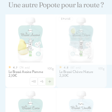
Une autre Popote pour la route ?
ÉPUISÉ
74
avis
67
avis
4.7
4.8
100g
100g
Le Brassé Avoine Pomme
Le Brassé Chèvre Nature
2,10€
2,30€
+10
+5