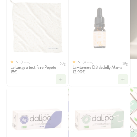
1
avis
4
avis
5
5
60g
38g
Le Lange à tout faire Popote
La vitamine D3 de Jolly Mama
15€
12,90€