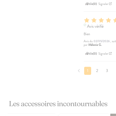
Utile
(0)
Signaler
Avis vérifié
Bien
Avis du
02/05/2026
, su
par
Mélanie G.
Utile
(0)
Signaler
1
2
3
Les accessoires incontournables