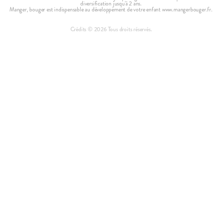
Nos packs
Le Mag' Popote
Exercer mon droit de rétractation
diversification jusqu'à 2 ans.
Manger, bouger est indispensable au développement de votre enfant www.mangerbouger.fr.
Mentions légales
Politique de retour
Crédits ©
2026
Tous droits réservés.
Politique de confidentialité
Préférences de Cookies