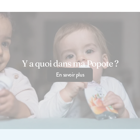
142
avis
4.7
Le Porridge
2,10€
+10
+5
Y a quoi dans ma Popote ?
En savoir plus