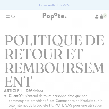
Livraison offerte dès 59€
0
Ajouté au panier
Recherches associées
POLITIQUE DE
Brassés bio pour bébé
Compotes bio pour bébé
Accessoires pour bébé
Fruits bio pour bébé
RETOUR ET
Légumes pour bébé bio
REMBOURSEM
Les produits du moment
ENT
PACK
ARTICLE 1 – Définitions
Client(s) :
s’entend de toute personne physique non
commerçante procédant à des Commandes de Produits sur le
Site Internet de la Société POPOTE SAS pour une utilisation