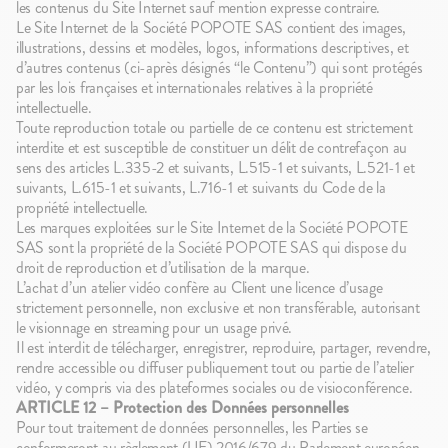
les contenus du Site Internet sauf mention expresse contraire.
Le Site Internet de la Société POPOTE SAS contient des images,
illustrations, dessins et modèles, logos, informations descriptives, et
d’autres contenus (ci-après désignés “le Contenu”) qui sont protégés
par les lois françaises et internationales relatives à la propriété
intellectuelle.
Toute reproduction totale ou partielle de ce contenu est strictement
interdite et est susceptible de constituer un délit de contrefaçon au
sens des articles L.335-2 et suivants, L.515-1 et suivants, L.521-1 et
suivants, L.615-1 et suivants, L.716-1 et suivants du Code de la
propriété intellectuelle.
Les marques exploitées sur le Site Internet de la Société POPOTE
SAS sont la propriété de la Société POPOTE SAS qui dispose du
droit de reproduction et d’utilisation de la marque.
L’achat d’un atelier vidéo confère au Client une licence d’usage
strictement personnelle, non exclusive et non transférable, autorisant
le visionnage en streaming pour un usage privé.
Il est interdit de télécharger, enregistrer, reproduire, partager, revendre,
rendre accessible ou diffuser publiquement tout ou partie de l’atelier
vidéo, y compris via des plateformes sociales ou de visioconférence.
ARTICLE 12 – Protection des Données personnelles
Pour tout traitement de données personnelles, les Parties se
conformeront au règlement (UE) 2016/679 du Parlement européen