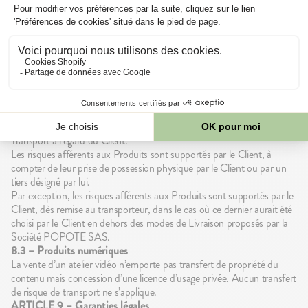
service, la Société notifiera le Client et proposera, lorsque possible, une
55°C pendant 7 jours
afin de vérifier leur stabilité
solution équivalente (par ex. nouveau lien ou hébergement alternatif).
biologique face aux variations de température.
ARTICLE 8 – Transfert de propriété – Transfert des risques
8.1 – Transfert de propriété
Comme toujours, n'utilisez pas une gourde présentant un
Le transfert de propriété des Produits de la Société POPOTE SAS,
aspect inhabituel (emballage abîmé, gourde gonflée, goût
au profit du Client, sera réalisé dès validation de la commande et
ou odeur altéré...).
complet paiement du prix par ce dernier, et ce quelle que soit la date
de livraison desdits Produits.
8.2 – Transfert des risques
La Société POPOTE SAS assume, en principe, les risques du
Transport à l’égard du Client.
Les risques afférents aux Produits sont supportés par le Client, à
compter de leur prise de possession physique par le Client ou par un
tiers désigné par lui.
Par exception, les risques afférents aux Produits sont supportés par le
Client, dès remise au transporteur, dans le cas où ce dernier aurait été
choisi par le Client en dehors des modes de Livraison proposés par la
Société POPOTE SAS.
8.3 – Produits numériques
La vente d’un atelier vidéo n’emporte pas transfert de propriété du
contenu mais concession d’une licence d’usage privée. Aucun transfert
de risque de transport ne s’applique.
ARTICLE 9 – Garanties légales