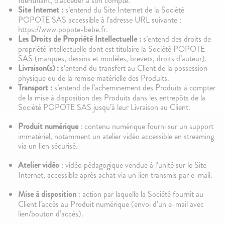
Identifiant, d’accéder à son compte.
Site Internet :
s’entend du Site Internet de la Société
POPOTE SAS accessible à l’adresse URL suivante :
https://www.popote-bebe.fr.
Les Droits de Propriété Intellectuelle :
s’entend des droits de
propriété intellectuelle dont est titulaire la Société POPOTE
SAS (marques, dessins et modèles, brevets, droits d’auteur).
Livraison(s) :
s’entend du transfert au Client de la possession
physique ou de la remise matérielle des Produits.
Transport :
s’entend de l’acheminement des Produits à compter
de la mise à disposition des Produits dans les entrepôts de la
Société POPOTE SAS jusqu’à leur Livraison au Client.
100g
100g
142
avis
83
avis
4.7
4.9
Le Porridge
Le Brassé Coco Banane
Produit numérique
: contenu numérique fourni sur un support
2,10€
2,10€
immatériel, notamment un atelier vidéo accessible en streaming
+10
+5
+10
+5
via un lien sécurisé.
Atelier vidéo
: vidéo pédagogique vendue à l’unité sur le Site
Internet, accessible après achat via un lien transmis par e-mail.
Mise à disposition
: action par laquelle la Société fournit au
Client l’accès au Produit numérique (envoi d’un e-mail avec
lien/bouton d’accès).