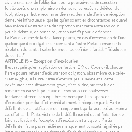
civil, le créancier de l’obligation pourra poursuivre cette exécution
forcée après une simple mise en demeure, adressée au débiteur de
l’obligation par lettre recommandée avec demande d’avis de réception
demeurée infructueuse, quelles qu’en soient les circonstances et quand
bien même il existerait une disproportion manifeste entre son coût
pour le débiteur, de bonne foi, et son intérêt pour le créancier.
La Partie victime de la défaillance pourra, en cas d’inexécution de l’une
quelconque des obligations incombant à l’autre Partie, demander la
résolution du contrat selon les modalités définies à l’article “Résolution
du contrat”.
ARTICLE 15 – Exception d’inexécution
Il est rappelé qu’en application de l’article 1219 du Code civil, chaque
Partie pourra refuser d’exécuter son obligation, alors même que celle-
ci est exigible, si l’autre Partie n’exécute pas la sienne et si cette
inexécution est suffisamment grave, c’est-à-dire, susceptible de
remettre en cause la poursuite du contrat ou de bouleverser
fondamentalement son équilibre économique. La suspension
d’exécution prendra effet immédiatement, à réception par la Partie
défaillante de la notification de manquement qui lui aura été adressée à
cet effet par la Partie victime de la défaillance indiquant l’intention de
faire application de l’exception d’inexécution tant que la Partie
défaillante n’aura pas remédié au manquement constaté, signifiée par
lettre recommandée avec demande d’avis de réception ou sur tout