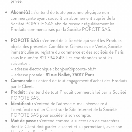
privée.
Abonné(s) :
s’entend de toute personne physique non
100g
10 produits
144
avis
11
avis
4.9
4.8
commerçante ayant souscrit un abonnement auprès de la
Le Brassé Nature
Les lactés pack découverte
Société POPOTE SAS afin de recevoir régulièrement les
1,90€
17,90€
Produits commercialisés par la Société POPOTE SAS.
+10
+5
POPOTE SAS :
s’entend de la Société qui vend les Produits
objets des présentes Conditions Générales de Vente, Société
ÉPUISÉ
immatriculée au registre du commerce et des sociétés de Paris
sous le numéro 821 794 849. Les coordonnées sont les
suivantes :
– adresse électronique :
bonjour@popote-bb.fr
– adresse postale :
31 rue Nollet, 75017 Paris
Commande :
s’entend de tout engagement d’achat des Produits
par le Client.
Produit :
s’entend de tout Produit commercialisé par la Société
POPOTE SAS.
Identifiant :
s’entend de l’adresse e-mail nécessaire à
100g
100g
75
avis
67
avis
4.7
4.8
l’identification d’un Client sur le Site Internet de la Société
Le Brassé Vanille
Le Brassé Chèvre Nature
POPOTE SAS pour accéder à son compte.
2,10€
2,30€
Mot de passe :
s’entend comme la succession de caractères
+10
+5
dont le Client doit garder le secret et lui permettant, avec son