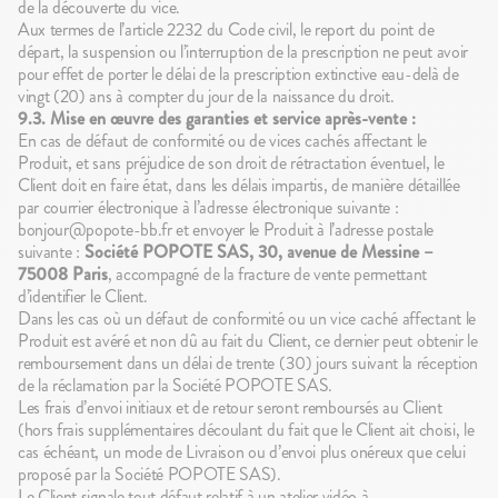
de la découverte du vice.
Aux termes de l’article 2232 du Code civil, le report du point de
départ, la suspension ou l’interruption de la prescription ne peut avoir
pour effet de porter le délai de la prescription extinctive eau-delà de
vingt (20) ans à compter du jour de la naissance du droit.
9.3. Mise en œuvre des garanties et service après-vente :
En cas de défaut de conformité ou de vices cachés affectant le
Produit, et sans préjudice de son droit de rétractation éventuel, le
Client doit en faire état, dans les délais impartis, de manière détaillée
par courrier électronique à l’adresse électronique suivante :
bonjour@popote-bb.fr et envoyer le Produit à l’adresse postale
suivante :
Société POPOTE SAS, 30, avenue de Messine –
75008 Paris
, accompagné de la fracture de vente permettant
d’identifier le Client.
Dans les cas où un défaut de conformité ou un vice caché affectant le
Produit est avéré et non dû au fait du Client, ce dernier peut obtenir le
remboursement dans un délai de trente (30) jours suivant la réception
de la réclamation par la Société POPOTE SAS.
Les frais d’envoi initiaux et de retour seront remboursés au Client
(hors frais supplémentaires découlant du fait que le Client ait choisi, le
cas échéant, un mode de Livraison ou d’envoi plus onéreux que celui
proposé par la Société POPOTE SAS).
Le Client signale tout défaut relatif à un atelier vidéo à