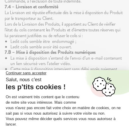
Commande, à l’exclusion de toute indemnité.
7.4 – Livraison et conformité
La Livraison est réputée effectuée dès la mise à disposition du Produit
par le transporteur au Client.
Lors de la Livraison des Produits, il appartient au Client de vérifier
l’état du colis contenant les Produits et d’émettre toutes réserves qui
lui paraissent justifiées ou de refuser le colis si :
Ledit colis semble être endommagé ;
Ledit colis semble avoir été ouvert.
7.B – Mise à disposition des Produits numériques
La mise à disposition s’entend de l’envoi d’un e-mail contenant
un lien sécurisé vers l’atelier vidéo.
Cette mise à disposition intervient sans délai après paiement
(sauf suspicion de fraude).
En cas de non-réception de l’e-mail, le Client doit vérifier ses
courriers indésirables puis contacter le service client.
La Société assure une disponibilité raisonnable du visionnage ;
☀️ Nos gourdes résistent
des interruptions temporaires (maintenance, incidents
à la chaleur !
techniques, force majeure) peuvent survenir.
L’accès aux ateliers vidéos est offert sans limite de durée sous réserve :
(i) du maintien par le Client de ses identifiants et de l’accès à sa
messagerie, (ii) du respect des présentes CGV, (iii) de la poursuite par
la Société de l’exploitation du service de diffusion. En cas d’arrêt du
Pour garantir leur qualité, nos gourdes sont testées à