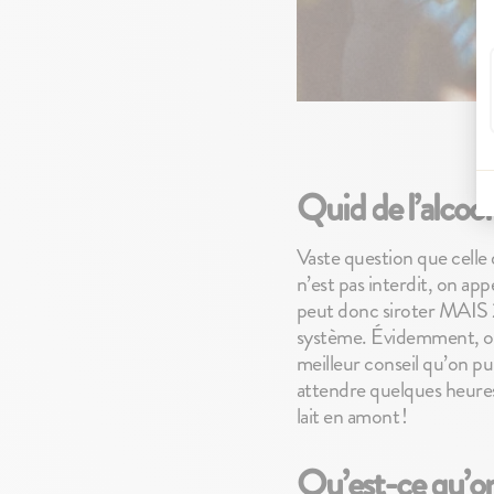
Quid de l’alcool
Vaste question que celle d
n’est pas interdit, on ap
peut donc siroter MAIS 2
système. Évidemment, on
meilleur conseil qu’on pui
attendre quelques heures 
lait en amont !
Qu’est-ce qu’o