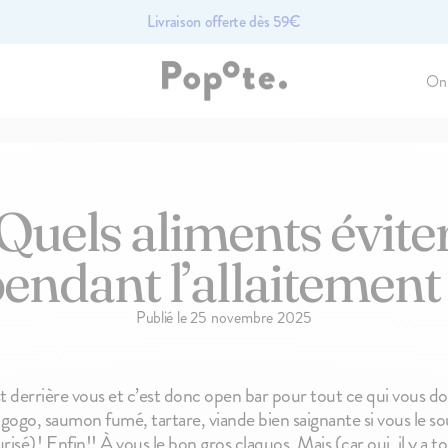
Livraison offerte dès 59€
On
es pour bébé
Fruits bio pour bébé
Légumes pour bébé bio
Quels aliments évite
ÉPUISÉ
endant l’allaitement
Publié le
25 novembre 2025
t derrière vous et c’est donc open bar pour tout ce qui vous do
 gogo, saumon fumé, tartare, viande bien saignante si vous le so
100g
100g
75
avis
67
avis
4.7
4.8
Le Brassé Vanille
Le Brassé Chèvre
! Enfin!! À vous le bon gros claquos. Mais (car oui, il y a touj