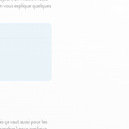
Banane
2,10€
On vous explique quelques
2,10€
s ça vaut aussi pour les
cherches) nous explique