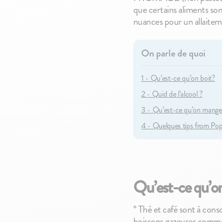
découverte
1,90€
que certains aliments so
17,90€
nuances pour un allaitem
On parle de quoi
1 - Qu’est-ce qu’on boit?
2 - Quid de l’alcool ?
3 - Qu’est-ce qu’on mange
4 - Quelques tips from Pop
Qu’est-ce qu’on
° Thé et café sont à cons
boissons gazeuses comme 