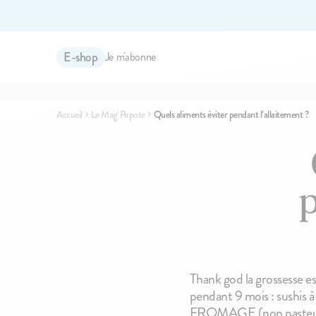
E-shop
Je m'abonne
Recherches associées
Brassés bio pour bébé
Compotes bio pour bébé
Accessoir
Accueil
Le Mag' Popote
Quels aliments éviter pendant l’allaitement ?
Les produits du moment
PACK
p
Thank god la grossesse es
pendant 9 mois : sushis à
100g
10 produits
144
avis
11
avis
4.9
4.8
Le Brassé Nature
Les lactés pack
FROMAGE (non pasteurisé) 