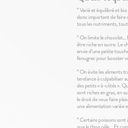
° Varié et équilibré et bi
donc important de faire d
tous les nutriments, tou
° On limite le chocolat… 
être riche en sucre. Le c
envie d’une petite touche
fenugrec pour booster vot
° On évite les aliments t
tendance à culpabiliser 
des petits « à-côtés ». Q
sont riches en gras, en s
le droit de vous faire pl
une alimentation variée e
° Certains poissons sont 
que le thon pâle… Et com