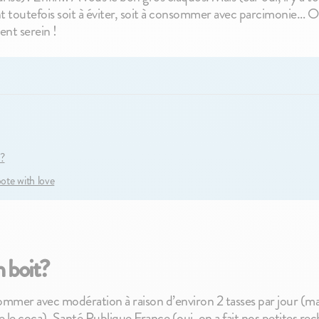
Nature
2,10€
nt toutefois soit à éviter, soit à consommer avec parcimonie… 
2,30€
ent serein !
?
ote with love
 boit?
ommer avec modération à raison d’environ 2 tasses par jour (mai
le coca). Santé Publique France (oui, on a fait nos petites re