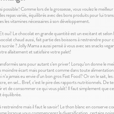
o si possible ! Comme lors de la grossesse, vous voulez le meilleur
es repas variés, équilibrés avec des bons produits pour lui trans
tes les vitamines nécessaires à son développement.
Et oui! Le chocolat en grande quantité est un excitant et selon 
hocolat chaud aussi, fait partie des boissons à restreindre pour 
 sucrée ? Jolly Mama a aussi pensé à vous avec ses snacks vegan
re allaitement et satisfaire votre palet!
ransformés sans pour autant s’en priver! Lorsqu’on donne le mei
au moindre écart mais pourtant comme dans toute alimentation s
ui n’a jamais eu envie d’un bon gros Fast Food? Or on le sait, le
ucre, en sel… Bref, c’est le pire des rapports nutritionnels. De
aisir et de consommer ce qui vous plaît! Il faut simplement que c
t équilibrée.
à restreindre mais il faut le savoir! Le thon blanc en conserve 
me lorsque vous commencerez la diversification, certains poisso