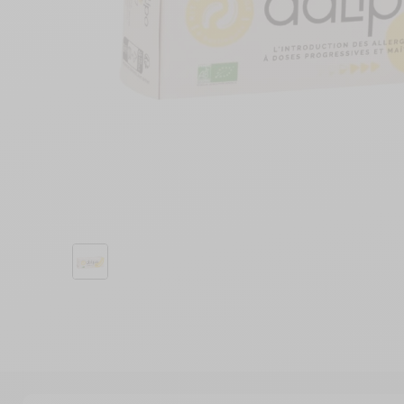
découverte
1,90€
17,90€