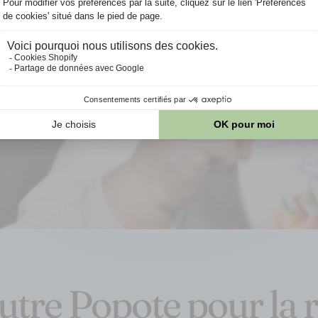
55°C pendant 7 jours
afin de 
quoi dans ma Pop
biologique face aux variatio
Comme toujours, n'utilisez pas u
aspect inhabituel (emballage abîm
ou odeur altéré
En savoir plus
utre Popote pour la r