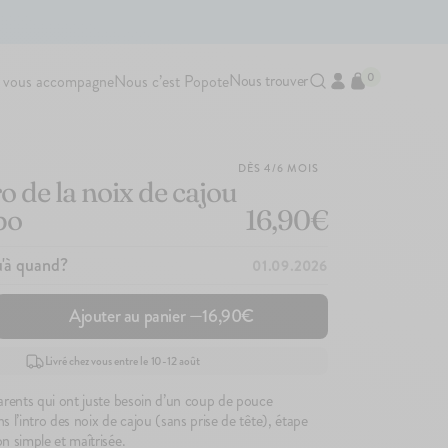
0
Nous trouver
 vous accompagne
Nous c’est Popote
Ajouté au panier
DÈS 4/6 MOIS
ro de la noix de cajou
po
16,90€
u'à quand?
01.09.2026
Ajouter au panier —
16,90€
Livré chez vous entre le 10-12 août
parents qui ont juste besoin d’un coup de pouce
s l’intro des noix de cajou (sans prise de tête), étape
142
avis
83
avis
4.7
4.9
100g
100g
on simple et maîtrisée.
Le Porridge
Le Brassé Coco