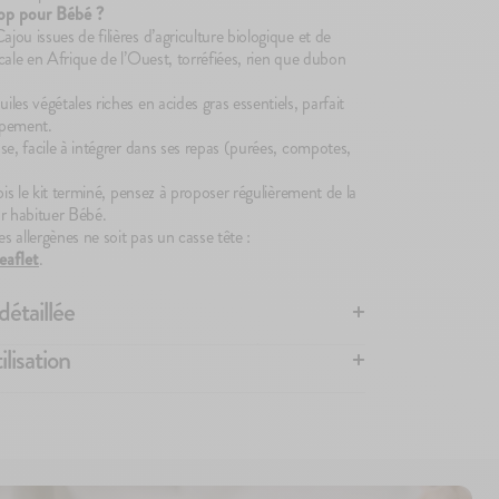
top pour Bébé ?
Banane
2,10€
ou issues de filières d’agriculture biologique et de
2,10€
cale en Afrique de l’Ouest, torréfiées, rien que dubon
les végétales riches en acides gras essentiels, parfait
ppement.
se, facile à intégrer dans ses repas (purées, compotes,
ois le kit terminé, pensez à proposer régulièrement de la
r habituer Bébé.
es allergènes ne soit pas un casse tête :
leaflet
.
détaillée
ilisation
T-IL INTRODUIRE LES ALLERGÈNES ?
ant on sait que plus on introduit tôt les aliments
ts avec le début de la diversification alimentaire, plus on
re, conservez les berlingots à température ambiante. Si
our un enfant de développer une allergie plus tard dans
 au frais jusqu’à une semaine après ouverture. Pour
es qualités du produit, versez juste avant de servir.
ez, dégustez : seul ou en assaisonnement, sucré ou salé