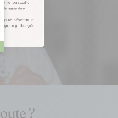
vérifier leur stabilité
ote ?
ns de température.
ne gourde présentant un
é, gourde gonflée, goût
...).
oute ?