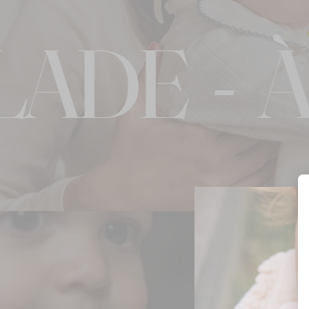
E
-
À LA 