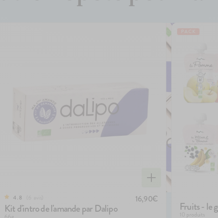
PACK
6
avis
16,90€
4.8
Fruits - le 
Kit d'intro de l'amande par Dalipo
10 produits
66g