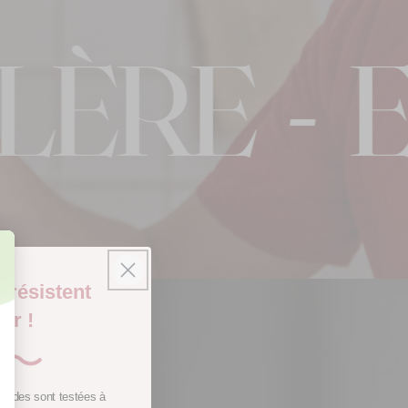
E
-
EN B
 résistent
ur !
gourdes sont testées à