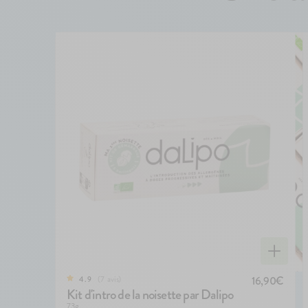
7
avis
16,90€
4.9
Kit d'intro de la noisette par Dalipo
73g