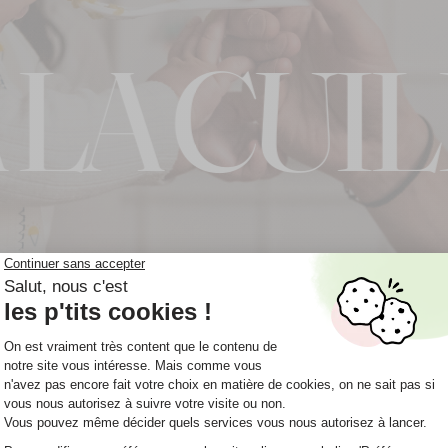
CUILLÈR
☀️
Nos gourdes
à la chale
Pour garantir leur qualité, nos 