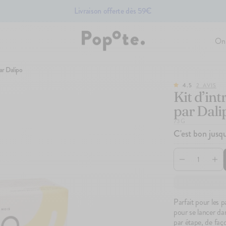
Livraison offerte dès 59€
On
par Dalipo
es pour bébé
Fruits bio pour bébé
Légumes pour bébé bio
4.5
2
AVIS
Kit d’int
par Dali
73 G
ÉPUISÉ
C'est bon jusq
Parfait pour les 
pour se lancer dan
75
avis
67
avis
4.7
4.8
100g
100g
par étape, de faç
Le Brassé Vanille
Le Brassé Chèvre