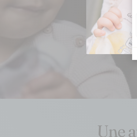
Y a 
Une a