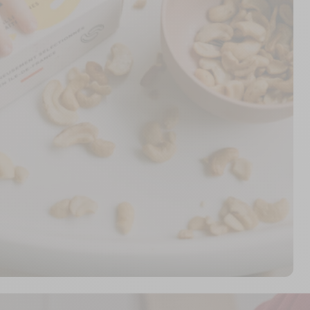
uffit d’assaisonner un repas de Bébé au choix avec un
 le tour est joué ! Easy non ?
 berlingot contient la cuillère à café d’huiles végétales
in au quotidien !
 de démarrage des différents allergènes : noisette et
our les introduire toujours de façon progressive et
troduit les fruits à coque mais vous avez du mal à
oposer régulièrement à votre bébé ? Rendez-vous sur :
ur découvrir les packs de consolidation conçus pour
oduction quotidienne.