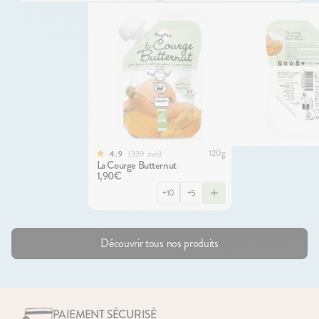
120g
339
avis
4.9
La Courge Butternut
1,90€
+10
+5
Découvrir tous nos produits
PAIEMENT SÉCURISÉ