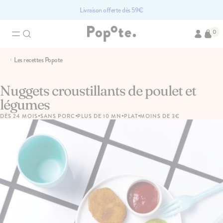
Livraison offerte dès 59€
0
Recherches associées
Les recettes Popote
Brassés bio pour bébé
Compotes bio pour bébé
Access
Fruits bio pour bébé
Légumes pour bébé bi
Nuggets croustillants de poulet et
légumes
•
•
•
•
DÈS 24 MOIS
SANS PORC
PLUS DE 10 MN
PLAT
MOINS DE 3€
Les produits du moment
PACK