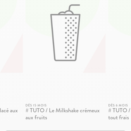
DÈS 15 MOIS
DÈS 6 MOIS
lacé aux
# TUTO / Le Milkshake crémeux
# TUTO / 
aux fruits
tout frais