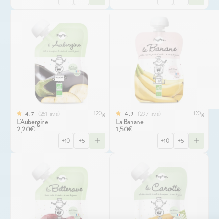
120g
120g
251
avis
297
avis
4.7
4.9
L'Aubergine
La Banane
2,20€
1,50€
+10
+5
+10
+5