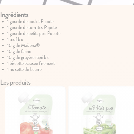
Ingrédients
100g
75
avis
67
avis
4.7
4.8
1 gourde de poulet Popote
Le Brassé Vanille
Le Brassé Chèvre Na
1 gourde de tomates Popote
2,10€
2,30€
1 gourde de petits pois Popote
+10
+5
1 œuf bio
10 g de Maïzena®
10 g de farine
10 g de gruyère râpé bio
1 biscotte écrasée finement
1 noisette de beurre
Les produits