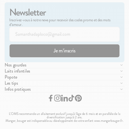
Newsletter
Inscrivez-vous à notre news pour recevoir des codes promo et des mots
d’amour.
Nos gourdes
Compote de fruits
Laits infantiles
Purée de légumes
Lait infantile 1er âge
Popote
Brassés
Lait infantile 2ème âge
Manifesto
Les tips
Purée de viandes
Lait infantile 3ème âge
Pour les pros de santé
La diversification alimentaire
Infos pratiques
Purée de féculents
Essayez notre boîte d'essai
Pour les entreprises
Les gourdes Popote
Nous contacter
Petits plats complets
Parrainage
Comprendre le lait infantile
FAQ
Moulinés
Programme de fid
Le lait infantile Popote
Ou nous trouver ?
Petits morceaux
Introduire les allergènes
CGV
L'OMS recommande un allaitement exclusif jusqu'à l'âge de 6 mois et en parallèle de la
Nos packs
Le Mag' Popote
Exercer mon droit de rétractation
diversification jusqu'à 2 ans.
Manger, bouger est indispensable au développement de votre enfant www.mangerbouger.fr.
Mentions légales