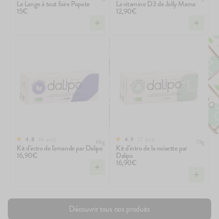
Le Lange à tout faire Popote
La vitamine D3 de Jolly Mama
15€
12,90€
6
avis
7
avis
4.8
4.9
66g
73g
Kit d'intro de l'amande par Dalipo
Kit d'intro de la noisette par
16,90€
Dalipo
16,90€
Découvrir tous nos produits