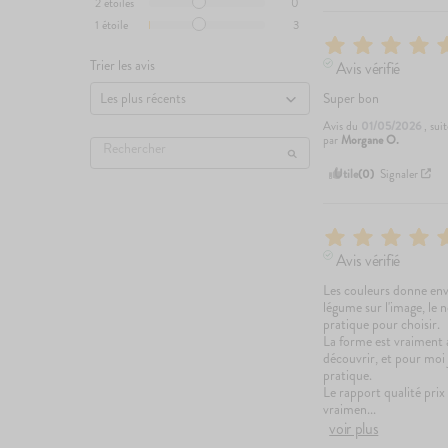
2
étoiles
0
1
étoile
3
Trier les avis
Avis vérifié
Super bon
Avis du
01/05/2026
, sui
par
Morgane O.
Utile
(0)
Signaler
Avis vérifié
Les couleurs donne envi
légume sur l'image, le no
pratique pour choisir. 

La forme est vraiment ad
découvrir, et pour moi 
pratique.

Le rapport qualité prix 
vraimen
...
voir plus