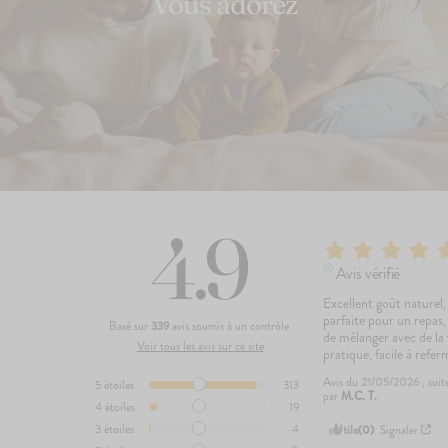
Vous adorez
4.9
Avis vérifié
Excellent goût naturel,
parfaite pour un repas, 
Basé sur
339
avis soumis à un contrôle
de mélanger avec de la 
Voir tous les avis sur ce site
pratique, facile à refer
Avis du
21/05/2026
, sui
5
étoiles
313
par
M.C. T.
4
étoiles
19
3
étoiles
4
Utile
(0)
Signaler