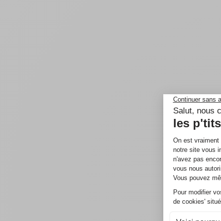
Pour
55