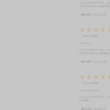
Avis du
28/04/2026
, su
05/04/2026
par
Laura D
Utile
(0)
Signaler
Avis vérifié
Très bon
Avis du
28/04/2026
, su
03/04/2026
par
Audrey 
Utile
(0)
Signaler
Avis vérifié
super pratique
Avis du
28/04/2026
, su
par
E.G.
Utile
(0)
Signaler