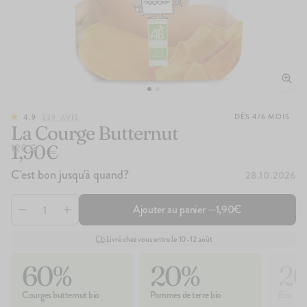
DÈS 4/6 MOIS
4.9
339
AVIS
La Courge Butternut
1,90€
120 G
C'est bon jusqu'à quand?
28.10.2026
Ajouter au panier —
1,90€
339
avis
4.9
Livré chez vous entre le 10-12 août
Le Brassé Nature
1,90€
60%
20%
2
+10
+5
Courges butternut bio
Pommes de terre bio
Eau