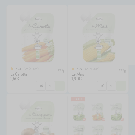
260
avis
294
avis
4.8
4.9
120g
120g
La Carotte
Le Maïs
1,60€
1,90€
+10
+5
+10
+5
PACK