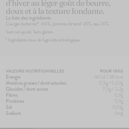
d’hiver au léger goût de beurre,
doux et à la texture fondante.
La liste des ingrédients
Courges butternut* : 60%, pommes de terre* 20%, eau 20%
Sans sel ajouté. Sans gluten.
* Ingrédients issus de l'agriculture biologique.
VALEURS NUTRITIONNELLES
POUR 100G
Energie
161 kJ / 38 kcal
Matières grasses / dont saturées
0,3g / 0,02g
Glucides / dont sucres
7,5g / 3,2g
Fibres
0,9g
Protéines
0,9g
Sel
0,01g
Sodium
5mg