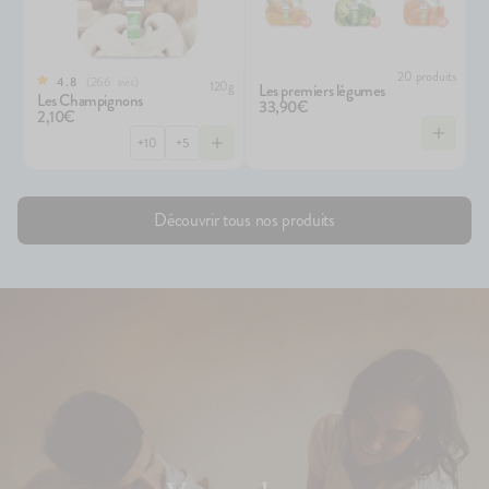
20 produits
266
avis
4.8
120g
Les premiers légumes
Les Champignons
33,90€
2,10€
+10
+5
Découvrir tous nos produits