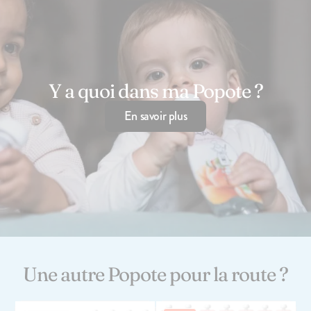
Y a quoi dans ma Popote ?
75
avis
4.7
En savoir plus
Le Brassé Vanille
2,10€
+10
+5
Une autre Popote pour la route ?