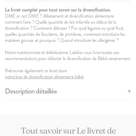
Le livret complet pour tout savoir sur la diversification.
DME or not DME ? Allaitement et diversification alimentaire
comment faire ? Quelle quantité de lait infantile au début de la
diversification ? Comment débuter ? Par quel légume ou quel fruit,
quelles quantités de féculents, de protéines, comment introduire les
matières grasses et pourquoi ? Quand introduire les allergènes ?
1
avis
5
Le Brassé Nature
Notre nutritionniste et diététicienne Laëtitia vous livre toutes ses
1,90€
recommandations pour débuter la diversification de Bébé sereinement.
+10
+5
Retrouvez également ce livret dans
notre box de diversification alimentaire bébé
.
Description détaillée
Lorsque l'on devient parent et même pendant la grossesse, on peut se
sentir un peu perdu. Bébé n'est pas livré avec une notice ? Zut. Popote
a décidé de vous accompagner pendant cette étape importante dans la
vie de Bébé et vous permettre de devenir incollable sur la
diversification alimentaire.
Tout savoir sur Le livret de