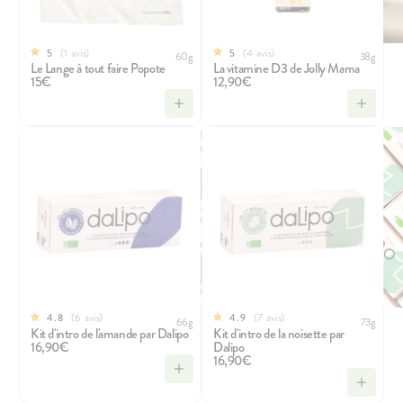
1
avis
4
avis
5
5
60g
38g
Le Lange à tout faire Popote
La vitamine D3 de Jolly Mama
15€
12,90€
6
avis
7
avis
4.8
4.9
66g
73g
Kit d'intro de l'amande par Dalipo
Kit d'intro de la noisette par
16,90€
Dalipo
16,90€