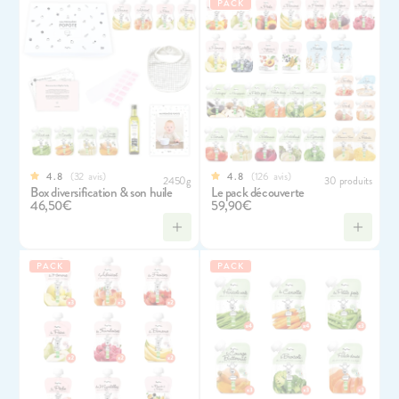
PACK
32
avis
126
avis
4.8
4.8
2450g
30 produits
Box diversification & son huile
Le pack découverte
46,50€
59,90€
PACK
PACK