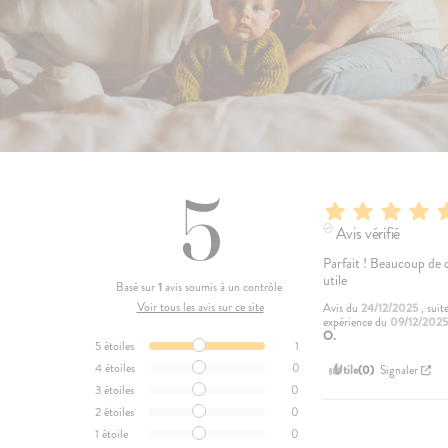
5
Avis vérifié
Parfait ! Beaucoup de co
utile
Basé sur
1
avis soumis à un contrôle
Voir tous les avis sur ce site
Avis du
24/12/2025
, suit
expérience du
09/12/202
O.
5
étoiles
1
4
étoiles
0
Utile
(0)
Signaler
3
étoiles
0
2
étoiles
0
1
étoile
0