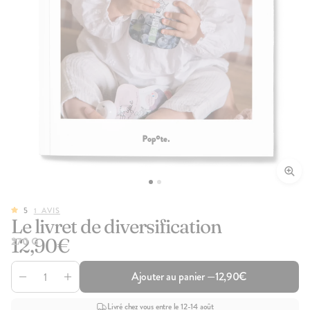
5
1
AVIS
Le livret de diversification
12,90€
270 G
Ajouter au panier —
12,90€
Livré chez vous entre le 12-14 août