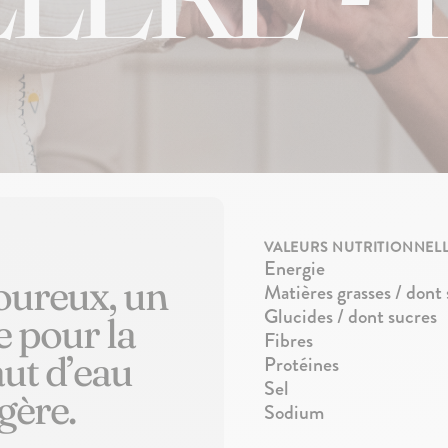
VALEURS NUTRITIONNEL
Energie
voureux, un
Matières grasses / dont
Glucides / dont sucres
 pour la
Fibres
aut d’eau
Protéines
Sel
gère.
Sodium