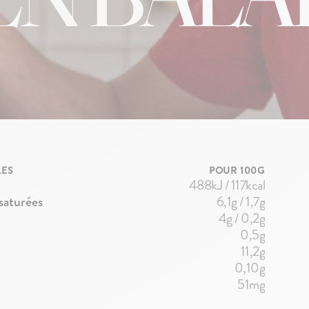
LES
POUR 100G
488kJ / 117kcal
 saturées
6,1g / 1,7g
4g / 0,2g
0,5g
11,2g
0,10g
51mg