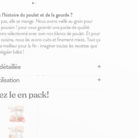
Banane
2,10€
2,10€
l’histoire du poulet et de la gourde ?
 pas, elle se mange. Nous avons veillé au grain pour
t poussin ! pour vous garantir une purée de qualité
ons sélectionné avec soin nos blancs de poulet. Et pour
cuisine, nous les avons cuits et finement mixés. Tout ça
le meilleur pour la fin : imaginer toutes les recettes que
régaler bébé !
détaillée
ilisation
 POULET POUR BÉBÉ DE POPOTE
e pour notre petit poulet !
e n'a pas été réchauffée, elle se conserve à température
z le en pack!
'à 36 heures au réfrigérateur après ouverture.
éines dans
la diversification de Bébé dès 4/6 mois
sans
rmable, elle peut être réutilisée sous condition de
gourdes de viandes 100% bio de Popote. Simplement
énique.
 et mixées, les viandes sont mélangées avec de la
éserver les ingrédients, cette petite gourde est
r la texture et ... c'est tout !
isphénol A conformément à la réglementation et
s atmosphère protectrice.
'il serait plus sympa de passer du temps avec Bébé