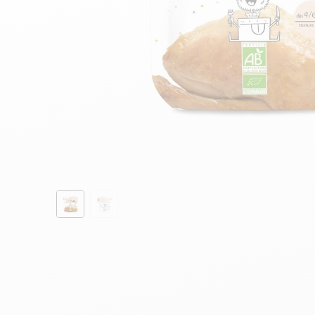
découverte
1,90€
17,90€