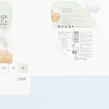
que Bébé peut assimiler en toute sécurité. On vous
 gourde = 10 g de viande, 2/3 de gourde = 20g de viande
 de viande. Bébé va vouloir grandir très vite (pas trop
+10
+5
1,90€