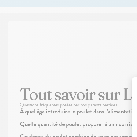
Tout savoir sur L
Questions fréquentes posées par nos parents préférés
À quel âge introduire le poulet dans l’alimentatio
Le poulet peut être donné dès 4 ou 6 mois, selon l'âge du début de
Quelle quantité de poulet proposer à un nourriss
bien lisse, pour commencer la découverte des protéines animales.
Avant 6 mois, c'est 5g par jour maximum, et c'est pas obligatoire.
On donne du poulet combien de jours par semain