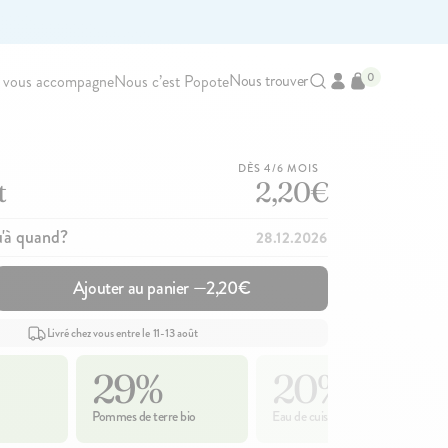
0
Nous trouver
 vous accompagne
Nous c’est Popote
Ajouté au panier
DÈS 4/6 MOIS
t
2,20€
u'à quand?
28.12.2026
Ajouter au panier —
2,20€
Livré chez vous entre le 11-13 août
29%
20%
Pommes de terre bio
Eau de cuisson
142
avis
83
avis
4.7
4.9
100g
100g
Le Porridge
Le Brassé Coco