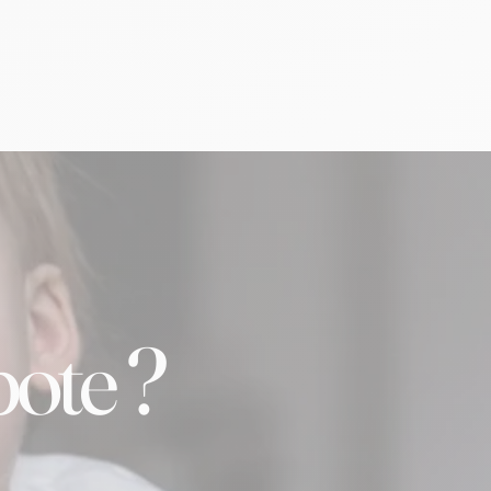
ote ?