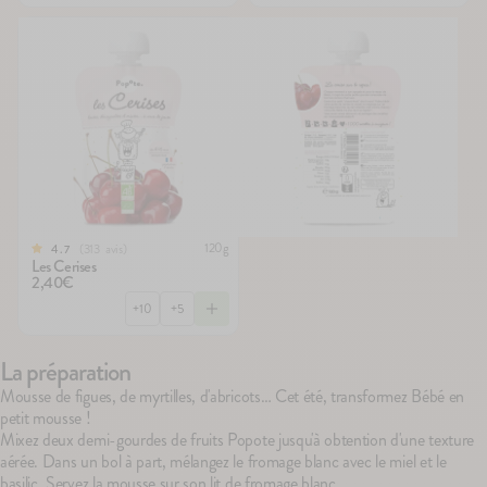
120g
313
avis
4.7
Les Cerises
2,40€
+10
+5
La préparation
Mousse de figues, de myrtilles, d'abricots… Cet été, transformez Bébé en
petit mousse !
Mixez deux demi-gourdes de fruits Popote jusqu'à obtention d'une texture
aérée. Dans un bol à part, mélangez le fromage blanc avec le miel et le
basilic. Servez la mousse sur son lit de fromage blanc.