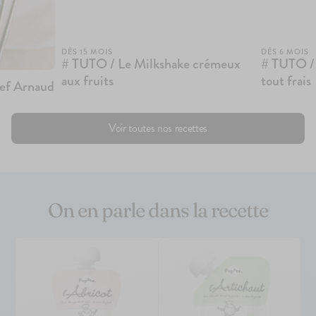
DÈS 15 MOIS
DÈS 6 MOIS
# TUTO / Le Milkshake crémeux
# TUTO / 
aux fruits
tout frais
hef Arnaud
Voir toutes nos recettes
On en parle dans la recette