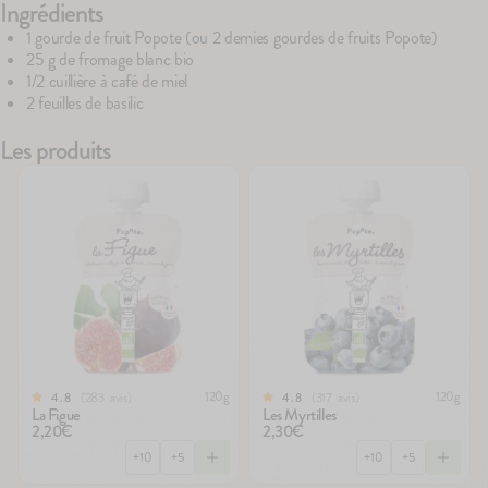
Ingrédients
1 gourde de fruit Popote (ou 2 demies gourdes de fruits Popote)
25 g de fromage blanc bio
100g
75
avis
67
avis
4.7
4.8
1/2 cuillière à café de miel
Le Brassé Vanille
Le Brassé Chèvre Na
2 feuilles de basilic
2,10€
2,30€
+10
+5
Les produits
120g
120g
283
avis
317
avis
4.8
4.8
La Figue
Les Myrtilles
2,20€
2,30€
+10
+5
+10
+5