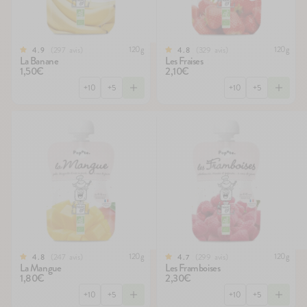
120g
120g
297
avis
329
avis
4.9
4.8
La Banane
Les Fraises
1,50€
2,10€
+10
+5
+10
+5
120g
120g
247
avis
299
avis
4.8
4.7
La Mangue
Les Framboises
1,80€
2,30€
+10
+5
+10
+5