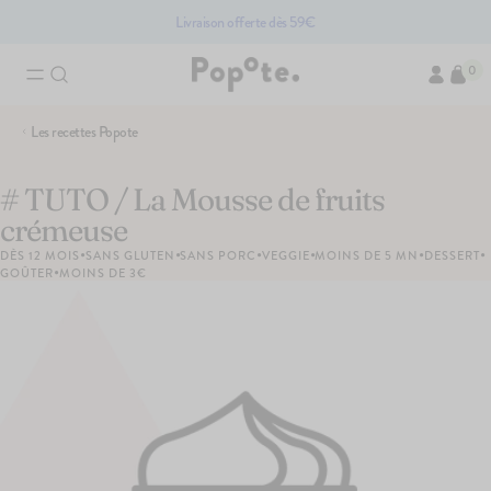
Livraison offerte dès 59€
0
Recherches associées
Les recettes Popote
Brassés bio pour bébé
Compotes bio pour bébé
Access
Fruits bio pour bébé
Légumes pour bébé bi
# TUTO / La Mousse de fruits
crémeuse
•
•
•
•
•
•
DÈS 12 MOIS
SANS GLUTEN
SANS PORC
VEGGIE
MOINS DE 5 MN
DESSERT
Les produits du moment
•
GOÛTER
MOINS DE 3€
PACK