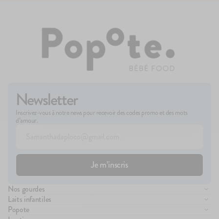
Newsletter
Inscrivez-vous à notre news pour recevoir des codes promo et des mots
d’amour.
Nos gourdes
Compote de fruits
Laits infantiles
Purée de légumes
Lait infantile 1er âge
Popote
Brassés
Lait infantile 2ème âge