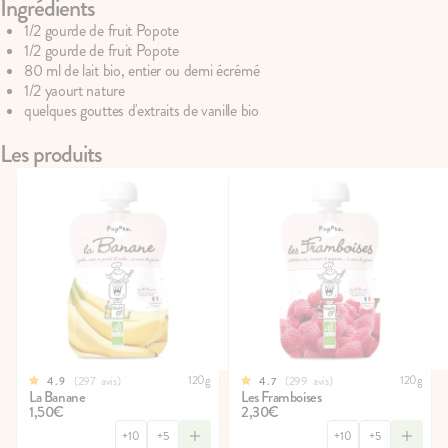
Ingrédients
1/2 gourde de fruit Popote
1/2 gourde de fruit Popote
100g
75
avis
67
avis
4.7
4.8
80 ml de lait bio, entier ou demi écrémé
Le Brassé Vanille
Le Brassé Chèvre Na
1/2 yaourt nature
2,10€
2,30€
quelques gouttes d'extraits de vanille bio
+10
+5
Les produits
120g
120g
297
avis
299
avis
4.9
4.7
La Banane
Les Framboises
1,50€
2,30€
+10
+5
+10
+5