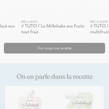
DÈS 6 MOIS
DÈS 12 MOIS
lacé aux
# TUTO / Le Milkshake aux fruits
# TUTO / 
tout frais
multifruit
Voir toutes nos recettes
On en parle dans la recette