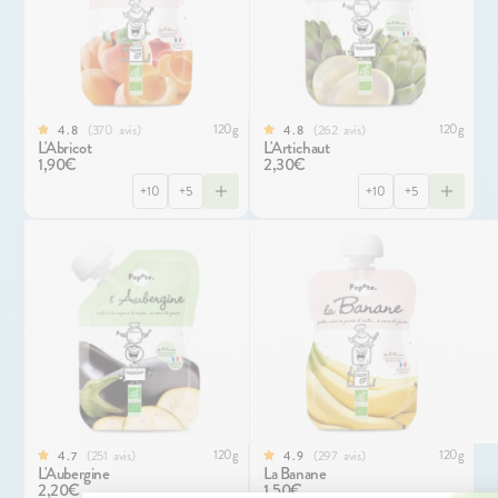
120g
120g
370
avis
262
avis
4.8
4.8
L'Abricot
L'Artichaut
1,90€
2,30€
+10
+5
+10
+5
120g
120g
251
avis
297
avis
4.7
4.9
L'Aubergine
La Banane
2,20€
1,50€