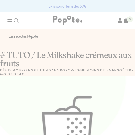
Livraison offerte dès 59€
0
Recherches associées
Les recettes Popote
Brassés bio pour bébé
Compotes bio pour bébé
Access
Fruits bio pour bébé
Légumes pour bébé bi
# TUTO / Le Milkshake crémeux aux
fruits
•
•
•
•
•
•
DÈS 15 MOIS
SANS GLUTEN
SANS PORC
VEGGIE
MOINS DE 5 MN
GOÛTER
Les produits du moment
MOINS DE 4€
PACK