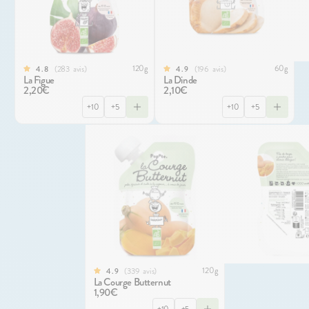
120g
60g
283
avis
196
avis
4.8
4.9
La Figue
La Dinde
2,20€
2,10€
+10
+5
+10
+5
120g
339
avis
4.9
La Courge Butternut
1,90€