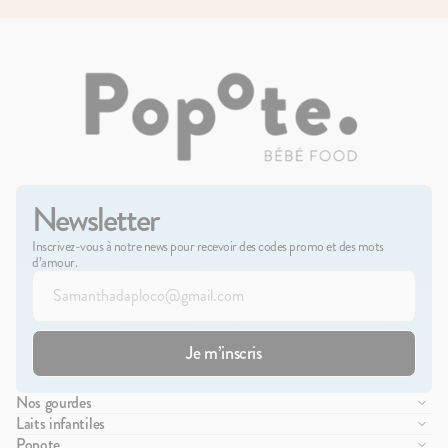
Newsletter
Inscrivez-vous à notre news pour recevoir des codes promo et des mots
d’amour.
Nos gourdes
Compote de fruits
Laits infantiles
Purée de légumes
Lait infantile 1er âge
Popote