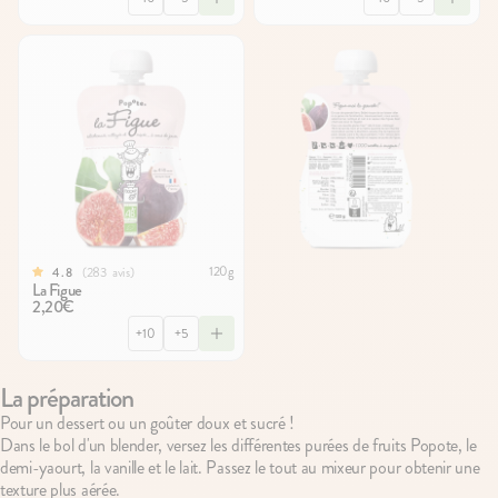
120g
283
avis
4.8
La Figue
2,20€
+10
+5
La préparation
Pour un dessert ou un goûter doux et sucré !
Dans le bol d'un blender, versez les différentes purées de fruits Popote, le
demi-yaourt, la vanille et le lait. Passez le tout au mixeur pour obtenir une
texture plus aérée.