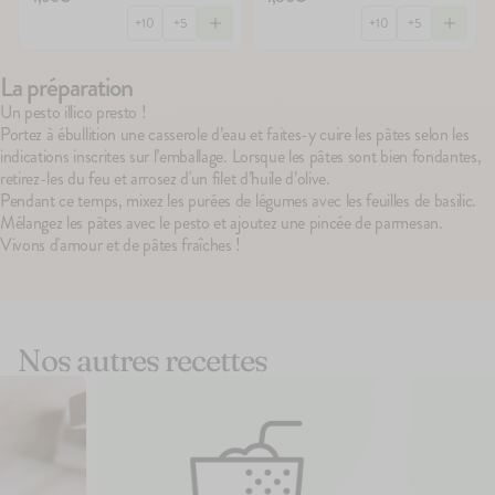
100g
142
avis
83
avis
4.7
4.9
+10
+5
+10
+5
Le Porridge
Le Brassé Coco Bana
2,10€
2,10€
La préparation
+10
+5
+10
+5
Un pesto illico presto !
Portez à ébullition une casserole d’eau et faites-y cuire les pâtes selon les
indications inscrites sur l’emballage. Lorsque les pâtes sont bien fondantes,
retirez-les du feu et arrosez d'un filet d’huile d’olive.
Pendant ce temps, mixez les purées de légumes avec les feuilles de basilic.
Mélangez les pâtes avec le pesto et ajoutez une pincée de parmesan.
Vivons d'amour et de pâtes fraîches !
Nos autres recettes