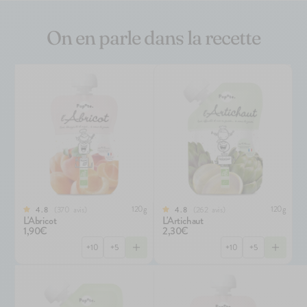
On en parle dans la recette
120g
120g
370
avis
262
avis
4.8
4.8
L'Abricot
L'Artichaut
1,90€
2,30€
+10
+5
+10
+5