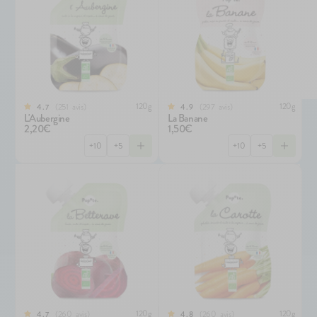
120g
120g
251
avis
297
avis
4.7
4.9
L'Aubergine
La Banane
2,20€
1,50€
+10
+5
+10
+5
120g
120g
260
avis
260
avis
4.7
4.8