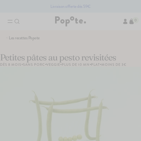
Livraison offerte dès 59€
0
Recherches associées
Les recettes Popote
Brassés bio pour bébé
Compotes bio pour bébé
Access
Fruits bio pour bébé
Légumes pour bébé bi
Petites pâtes au pesto revisitées
•
•
•
•
•
DÈS 8 MOIS
SANS PORC
VEGGIE
PLUS DE 10 MN
PLAT
MOINS DE 3€
Les produits du moment
PACK