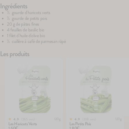
Ingrédients
½ gourde d'haricots verts
½ gourde de petits pois
100g
75
avis
67
avis
4.7
4.8
Le Brassé Vanille
Le Brassé Chèvre Na
20 g de pâtes fines
2,10€
2,30€
4 feuilles de basilic bio
1 filet d'huile d'olive bio
+10
+5
½ cuillère à café de parmesan râpé
Les produits
120g
120g
365
avis
338
avis
4.9
4.9
Les Haricots Verts
Les Petits Pois
1,60€
1,80€