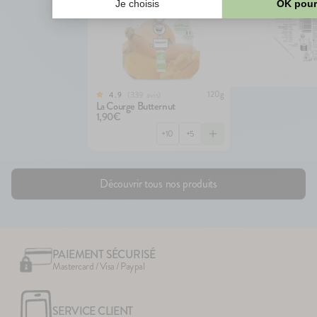
120g
339
avis
4.9
La Courge Butternut
1,90€
+10
+5
Découvrir tous nos produits
PAIEMENT SÉCURISÉ
Mastercard / Visa / Paypal
SERVICE CLIENT