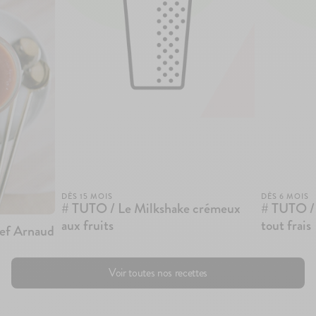
DÈS 15 MOIS
DÈS 6 MOIS
# TUTO / Le Milkshake crémeux
# TUTO / 
aux fruits
tout frais
hef Arnaud
Voir toutes nos recettes