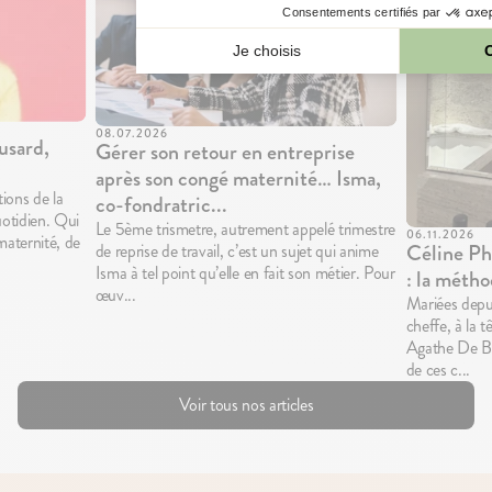
08.07.2026
usard,
Gérer son retour en entreprise
après son congé maternité… Isma,
ions de la
co-fondratric...
uotidien. Qui
Le 5ème trismetre, autrement appelé trimestre
06.11.2026
maternité, de
Céline Ph
de reprise de travail, c’est un sujet qui anime
Isma à tel point qu’elle en fait son métier. Pour
: la mét
œuv...
Mariées depu
cheffe, à la t
Agathe De Bur
de ces c...
Voir tous nos articles