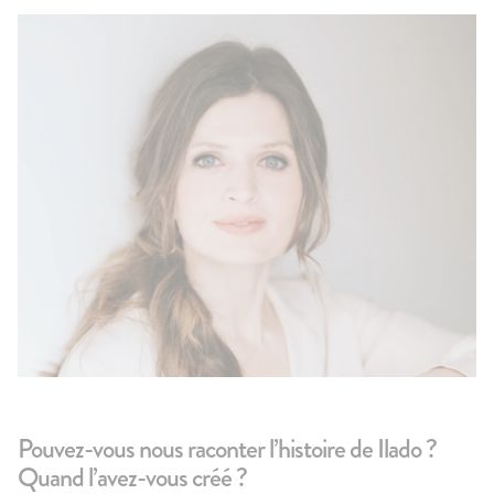
100g
75
avis
67
4.7
4.8
Le Brassé Vanille
Le Brassé C
2,10€
2,30€
+10
+5
Pouvez-vous nous raconter l’histoire de Ilado ?
Quand l’avez-vous créé ?