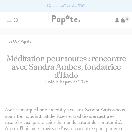
Livraison offerte dès 59€
0
Recherches associées
Le Mag' Popote
Brassés bio pour bébé
Compotes bio pour bébé
Accessoir
Légumes pour bébé bio
Méditation pour toutes : rencontre
avec Sandra Ambos, fondatrice
Les produits du mome
d'Ilado
Publié le
10 janvier 2025
PACK
Ilado
Avec sa marque
créée il y a dix ans, Sandra Ambos nous
nourrit et nous instruit de rituels et traditions ancestrales
récoltées aux quatre coins du monde autour de la maternité.
Aujourd’hui, on est ravies de l’avoir rencontrée pour parler de