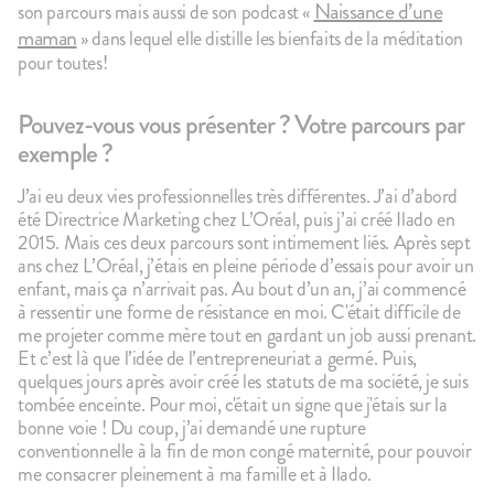
Naissance d’une
son parcours mais aussi de son podcast «
maman
» dans lequel elle distille les bienfaits de la méditation
pour toutes!
Pouvez-vous vous présenter ? Votre parcours par
exemple ?
100g
144
avis
11
a
4.9
4.8
J’ai eu deux vies professionnelles très différentes. J’ai d’abord
Le Brassé Nature
Les lactés p
1,90€
17,90€
été Directrice Marketing chez L’Oréal, puis j’ai créé Ilado en
2015. Mais ces deux parcours sont intimement liés. Après sept
+10
+5
ans chez L’Oréal, j’étais en pleine période d’essais pour avoir un
enfant, mais ça n’arrivait pas. Au bout d’un an, j’ai commencé
à ressentir une forme de résistance en moi. C'était difficile de
ÉPUISÉ
me projeter comme mère tout en gardant un job aussi prenant.
Et c’est là que l’idée de l’entrepreneuriat a germé. Puis,
quelques jours après avoir créé les statuts de ma société, je suis
tombée enceinte. Pour moi, c'était un signe que j'étais sur la
bonne voie ! Du coup, j’ai demandé une rupture
conventionnelle à la fin de mon congé maternité, pour pouvoir
me consacrer pleinement à ma famille et à Ilado.