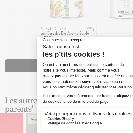
220g
24
avis
4.8
Les Céréales Blé Avoine Seigle
4,70€
Découvrir tous nos produits
Les autres articles 'aveux de
parents'
Aveux de parents
Aveux de pa