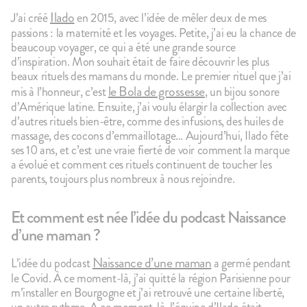
Ilado
J’ai créé
en 2015, avec l’idée de mêler deux de mes
passions : la maternité et les voyages. Petite, j’ai eu la chance de
beaucoup voyager, ce qui a été une grande source
d’inspiration. Mon souhait était de faire découvrir les plus
beaux rituels des mamans du monde. Le premier rituel que j’ai
le Bola de grossesse
mis à l’honneur, c’est
, un bijou sonore
d’Amérique latine. Ensuite, j’ai voulu élargir la collection avec
100g
142
avis
83
4.7
4.9
d’autres rituels bien-être, comme des infusions, des huiles de
Le Porridge
Le Brassé C
massage, des cocons d’emmaillotage… Aujourd’hui, Ilado fête
2,10€
2,10€
ses 10 ans, et c’est une vraie fierté de voir comment la marque
+10
+5
+10
+5
a évolué et comment ces rituels continuent de toucher les
parents, toujours plus nombreux à nous rejoindre.
Et comment est née l’idée du podcast Naissance
d’une maman ?
Naissance d’une maman
L’idée du podcast
a germé pendant
le Covid. À ce moment-là, j’ai quitté la région Parisienne pour
m’installer en Bourgogne et j’ai retrouvé une certaine liberté,
un autre rythme. A ce moment-là, l’équipe d’Ilado était