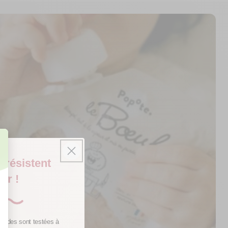
 résistent
ur !
gourdes sont testées à