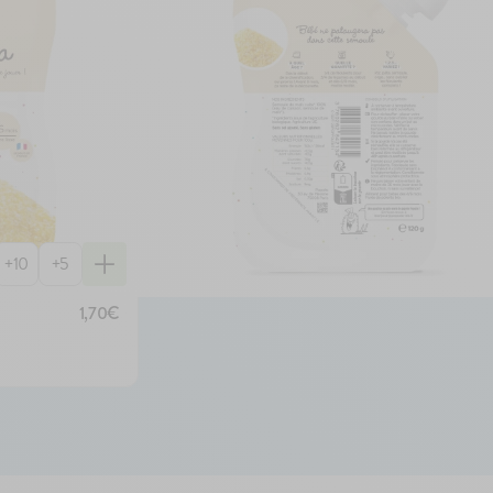
isies et mixées. Nous les intégrons ensuite dans nos
rop mignonnes et bien pratiques. Si nous ajoutons 29 %
s tout ça !) de pommes de terre à nos purées de viandes,
ir une bonne texture, mais aussi et avant tout pour que
nes contenues dans notre petite gourde corresponde à la
que Bébé peut assimiler en toute sécurité. On vous
 gourde = 10 g de viande, 2/3 de gourde = 20g de viande
 de viande. Bébé va vouloir grandir très vite (pas trop
+10
+5
1,70€