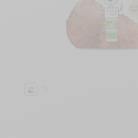
découverte
1,90€
17,90€