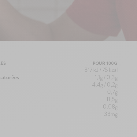
LES
POUR 100G
317 kJ / 75 kcal
 saturées
1,1g / 0,3g
4,4g / 0,2g
0,7g
11,5g
0,08g
33mg