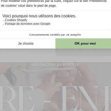
55°C pendant 7 jours
afin de 
 de terre et de l’eau pour une
biologique face aux variatio
repas, soit 10 g de viande par
Comme toujours, n'utilisez pas u
aspect inhabituel (emballage abîm
ou odeur altéré
1001 FAÇONS DE POPOTER
EN BAL