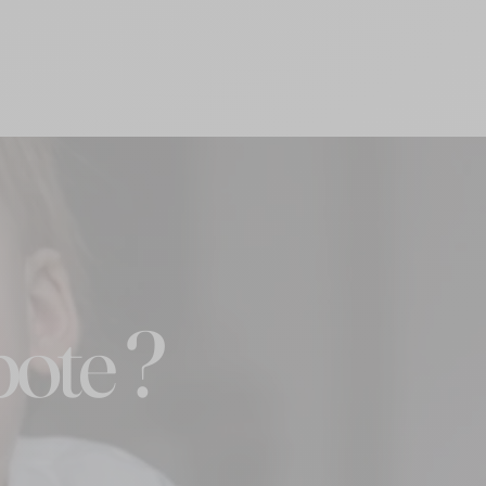
ote ?