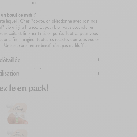
Banane
2,10€
2,10€
t un bœuf ce midi ?
te lequel ! Chez Popote, on sélectionne avec soin nos
* bio origine France. Et pour bien vous seconder en
avons cuits et finement mis en purée. Tout ça pour vous
r pour la fin : imaginer toutes les recettes que vous voulez
! Une est sûre : notre bœuf, c’est pas du bluff !
détaillée
ilisation
 BOEUF POUR BÉBÉ DE POPOTE
r les protéines dans la diversification alimentaire
de bébé
e n'a pas été réchauffée, elle se conserve à température
z le en pack!
 Rien de plus simple avec Popote.
'à 36 heures au réfrigérateur après ouverture.
rmable, elle peut être réutilisée sous condition de
ré pour vous des petites
gourdes de viandes moulinées
énique.
 dinde... vous avez l'embarras du choix ! La version
éserver les ingrédients, cette petite gourde est
ot pour bébé. Cuites à la vapeurs, les viandes sont
isphénol A conformément à la réglementation et
s à de la pomme de terre pour la texture. Et rien
s atmosphère protectrice.
cours à votre créativité culinaire en créant vos propres