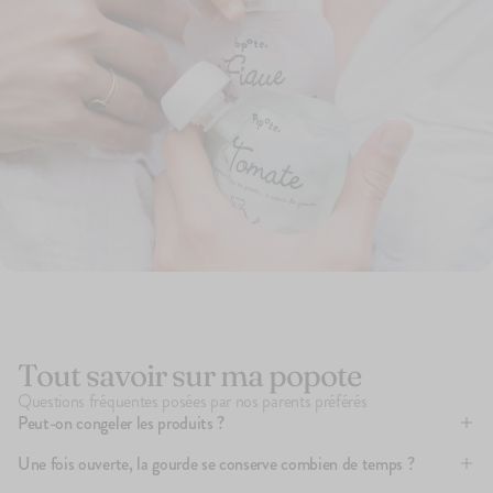
Tout savoir sur ma popote
Questions fréquentes posées par nos parents préférés
Peut-on congeler les produits ?
Nos (délicieuses) petites purées ont été cuites puis stérilisées
Une fois ouverte, la gourde se conserve combien de temps ?
(chauffées à haute température) afin de garantir leur conservation.