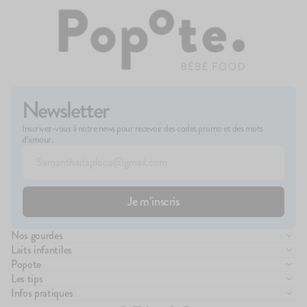
Newsletter
Inscrivez-vous à notre news pour recevoir des codes promo et des mots
d’amour.
Nos gourdes
Compote de fruits
Laits infantiles
Purée de légumes
Lait infantile 1er âge
Popote
Brassés
Lait infantile 2ème âge
Manifesto
Les tips
Purée de viandes
Lait infantile 3ème âge
Pour les pros de santé
La diversification alimentaire
Infos pratiques
Purée de féculents
Essayez notre boîte d'essai
Pour les entreprises
Les gourdes Popote
Nous contacter