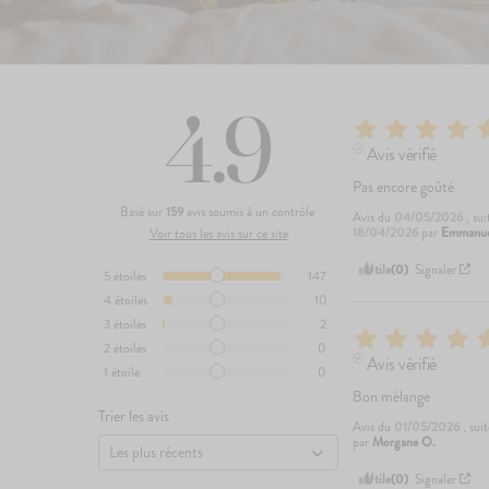
4.9
Avis vérifié
Pas encore goûté
Basé sur
159
avis soumis à un contrôle
Avis du
04/05/2026
, su
18/04/2026
par
Emmanuel
Voir tous les avis sur ce site
Utile
(0)
Signaler
5
étoiles
147
4
étoiles
10
3
étoiles
2
2
étoiles
0
Avis vérifié
1
étoile
0
Bon mélange
Trier les avis
Avis du
01/05/2026
, sui
par
Morgane O.
Utile
(0)
Signaler