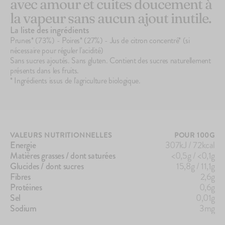
avec amour et cuites doucement à
la vapeur sans aucun ajout inutile.
La liste des ingrédients
Prunes* (73%) - Poires* (27%) - Jus de citron concentré* (si
nécessaire pour réguler l'acidité)
Sans sucres ajoutés. Sans gluten. Contient des sucres naturellement
présents dans les fruits.
* Ingrédients issus de l'agriculture biologique.
VALEURS NUTRITIONNELLES
POUR 100G
Energie
307kJ / 72kcal
Matières grasses / dont saturées
<0,5g / <0,1g
142
avis
4.7
Glucides / dont sucres
15,8g / 11,1g
Le Porridge
Fibres
2,6g
2,10€
Protéines
0,6g
+10
+5
Sel
0,01g
Sodium
3mg