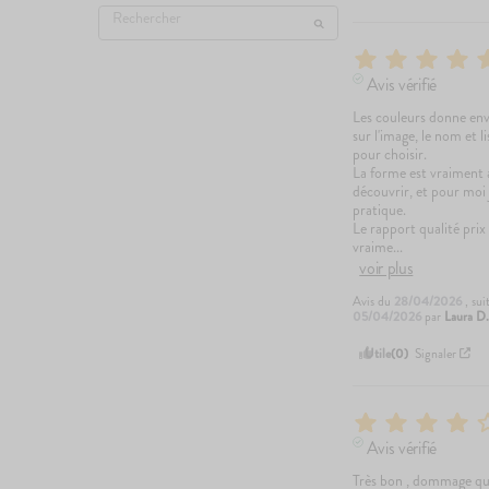
Avis vérifié
Les couleurs donne envie
sur l'image, le nom et li
pour choisir. 

La forme est vraiment ad
découvrir, et pour moi 
pratique.

Le rapport qualité prix 
vraime
...
voir plus
Avis du
28/04/2026
, su
05/04/2026
par
Laura D
Utile
(0)
Signaler
Avis vérifié
Très bon , dommage que