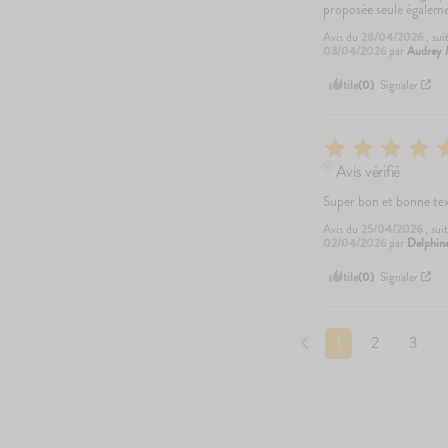
proposée seule égalem
Avis du
28/04/2026
, su
03/04/2026
par
Audrey 
Utile
(0)
Signaler
Avis vérifié
Super bon et bonne te
Avis du
25/04/2026
, su
02/04/2026
par
Delphine
Utile
(0)
Signaler
1
2
3