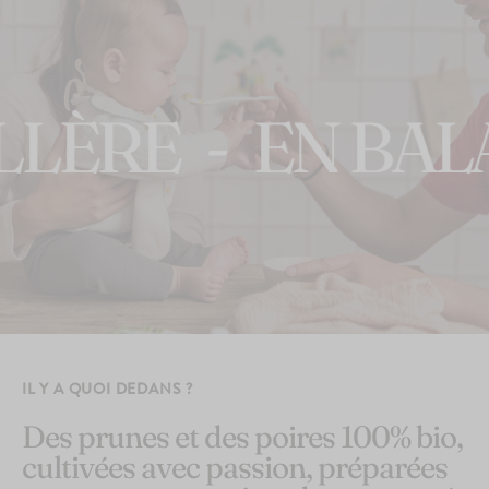
Bref la compote 100% bio, fabriquée en France et au top pour
+10
+5
la diversification alimentaire
, quand Bébé grandit ou
pour barouder
.
RE
-
EN BALADE
IL Y A QUOI DEDANS ?
Des prunes et des poires 100% bio,
cultivées avec passion, préparées