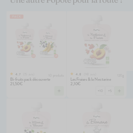
PACK
15
avis
98
avis
4.7
4.8
10 produits
120g
Bi-fruits pack découverte
Les Fraises & la Nectarine
21,50€
2,10€
+10
+5