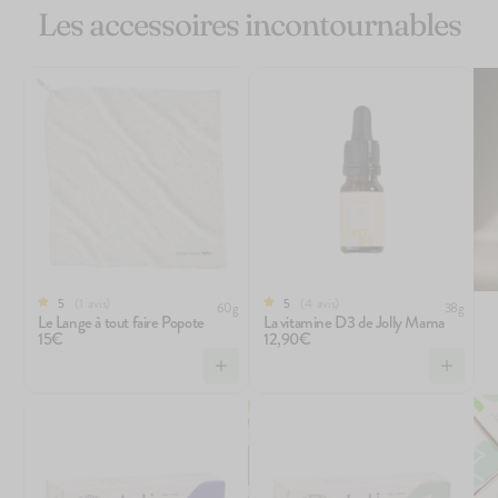
Les accessoires incontournables
1
avis
4
avis
5
5
60g
38g
Le Lange à tout faire Popote
La vitamine D3 de Jolly Mama
15€
12,90€