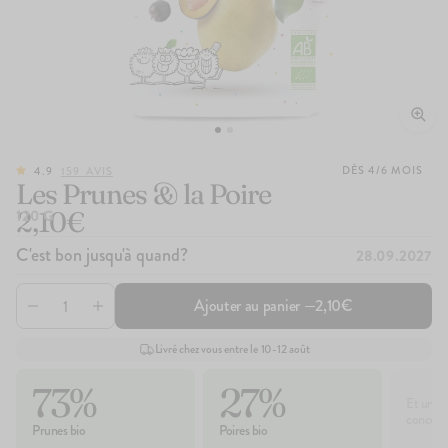
DÈS 4/6 MOIS
4.9
159
AVIS
Les Prunes & la Poire
2,10€
120 G
C'est bon jusqu'à quand?
28.09.2027
Ajouter au panier —
2,10€
Livré chez vous entre le 10-12 août
73%
27%
Et un pe
concentr
Prunes bio
Poires bio