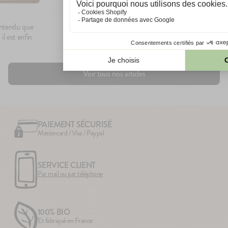
Comme toujours, n'utilisez pas une gourde 
aspect inhabituel (emballage abîmé, gourde 
entendu que
ou odeur altéré...).
il est enfin
Voir tous nos articles
PAIEMENT SÉCURISÉ
Mastercard / Visa / Paypal
SERVICE CLIENT
Par mail ou par téléphone
100% BIO
Et fabriqué en France