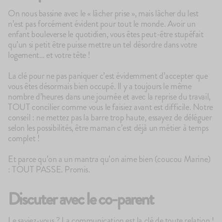
On nous bassine avec le « lâcher prise », mais lâcher du lest
n’est pas forcément évident pour tout le monde. Avoir un
enfant bouleverse le quotidien, vous êtes peut-être stupéfait
qu’un si petit être puisse mettre un tel désordre dans votre
logement… et votre tête !
La clé pour ne pas paniquer c’est évidemment d’accepter que
100g
75
avis
67
4.7
4.8
vous êtes désormais bien occupé. Il y a toujours le même
Le Brassé Vanille
Le Brassé C
nombre d’heures dans une journée et avec la reprise du travail,
2,10€
2,30€
TOUT concilier comme vous le faisiez avant est difficile. Notre
+10
+5
conseil : ne mettez pas la barre trop haute, essayez de déléguer
selon les possibilités, être maman c’est déjà un métier à temps
complet !
Et parce qu’on a un mantra qu’on aime bien (coucou Marine)
: TOUT PASSE. Promis.
Discuter avec le co-parent
Le saviez-vous ? La communication est la clé de toute relation !