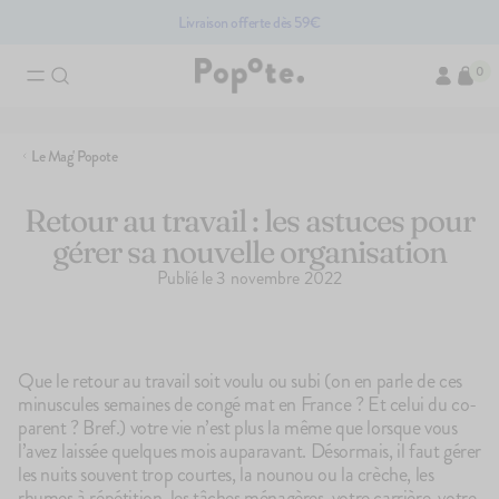
Livraison offerte dès 59€
0
Recherches associées
Le Mag' Popote
Brassés bio pour bébé
Compotes bio pour bébé
Accessoir
Légumes pour bébé bio
Retour au travail : les astuces pour
gérer sa nouvelle organisation
Les produits du mome
Publié le
3 novembre 2022
PACK
Que le retour au travail soit voulu ou subi (on en parle de ces
minuscules semaines de congé mat en France ? Et celui du co-
parent ? Bref.) votre vie n’est plus la même que lorsque vous
l’avez laissée quelques mois auparavant. Désormais, il faut gérer
les nuits souvent trop courtes, la nounou ou la crèche, les
rhumes à répétition, les tâches ménagères, votre carrière, votre