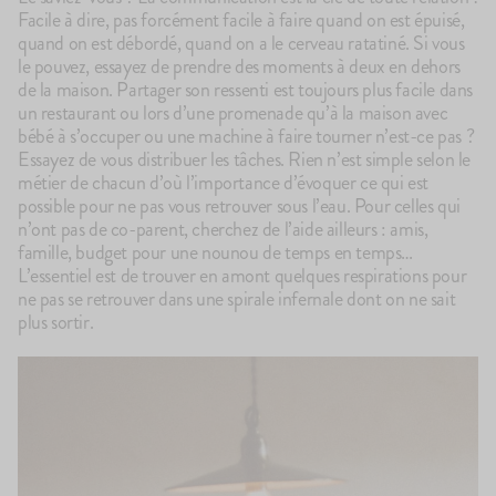
Facile à dire, pas forcément facile à faire quand on est épuisé,
quand on est débordé, quand on a le cerveau ratatiné. Si vous
le pouvez, essayez de prendre des moments à deux en dehors
de la maison. Partager son ressenti est toujours plus facile dans
un restaurant ou lors d’une promenade qu’à la maison avec
bébé à s’occuper ou une machine à faire tourner n’est-ce pas ?
Essayez de vous distribuer les tâches. Rien n’est simple selon le
métier de chacun d’où l’importance d’évoquer ce qui est
100g
142
avis
83
4.7
4.9
Le Porridge
Le Brassé C
possible pour ne pas vous retrouver sous l’eau. Pour celles qui
2,10€
2,10€
n’ont pas de co-parent, cherchez de l’aide ailleurs : amis,
+10
+5
+10
+5
famille, budget pour une nounou de temps en temps…
L’essentiel est de trouver en amont quelques respirations pour
ne pas se retrouver dans une spirale infernale dont on ne sait
plus sortir.