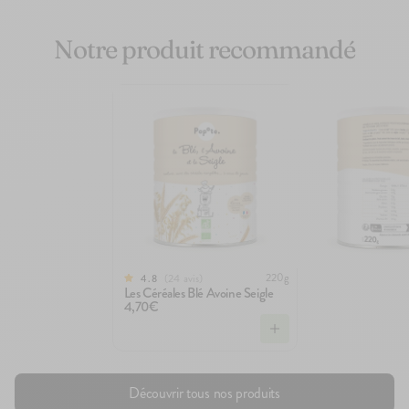
Notre produit recommandé
220g
24
avis
4.8
Les Céréales Blé Avoine Seigle
4,70€
Découvrir tous nos produits