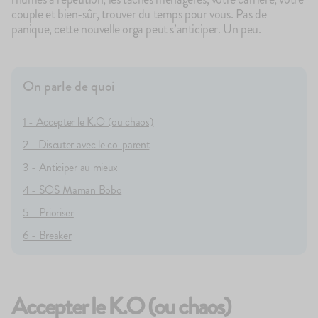
couple et bien-sûr, trouver du temps pour vous. Pas de
panique, cette nouvelle orga peut s’anticiper. Un peu.
On parle de quoi
100g
144
avis
11
a
4.9
4.8
1 - Accepter le K.O (ou chaos)
Le Brassé Nature
Les lactés p
1,90€
17,90€
2 - Discuter avec le co-parent
+10
+5
3 - Anticiper au mieux
4 - SOS Maman Bobo
ÉPUISÉ
5 - Prioriser
6 - Breaker
Accepter le K.O (ou chaos)