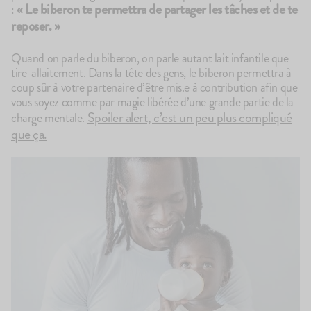
«
Le biberon te permettra de partager les tâches et de te
:
reposer.
»
Quand on parle du biberon, on parle autant lait infantile que
tire-allaitement. Dans la tête des gens, le biberon permettra à
coup sûr à votre partenaire d’être mis.e à contribution afin que
vous soyez comme par magie libérée d’une grande partie de la
Spoiler alert, c’est un peu plus compliqué
100g
charge mentale.
75
avis
67
4.7
4.8
Le Brassé Vanille
Le Brassé C
que ça.
2,10€
2,30€
+10
+5