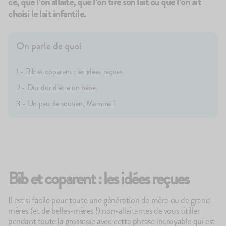
ce, que l’on allaite, que l’on tire son lait ou que l’on ait
choisi le lait infantile.
On parle de quoi
1 - Bib et coparent : les idées reçues
100g
144
avis
11
a
4.9
4.8
2 - Dur dur d’être un bébé
Le Brassé Nature
Les lactés p
1,90€
17,90€
3 - Un peu de soutien, Mamma !
+10
+5
ÉPUISÉ
Bib et coparent : les idées reçues
Il est si facile pour toute une génération de mère ou de grand-
mères (et de belles-mères !) non-allaitantes de vous titiller
pendant toute la grossesse avec cette phrase incroyable qui est