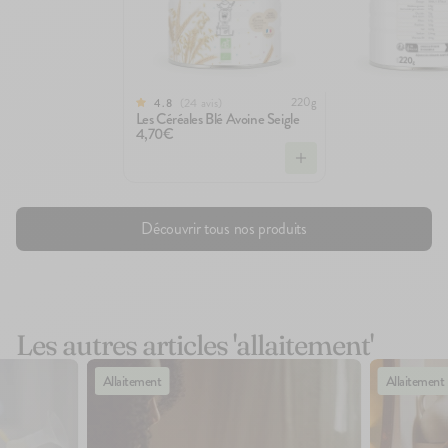
220g
24
avis
4.8
Les Céréales Blé Avoine Seigle
4,70€
Découvrir tous nos produits
Les autres articles 'allaitement'
Allaitement
Allaitement