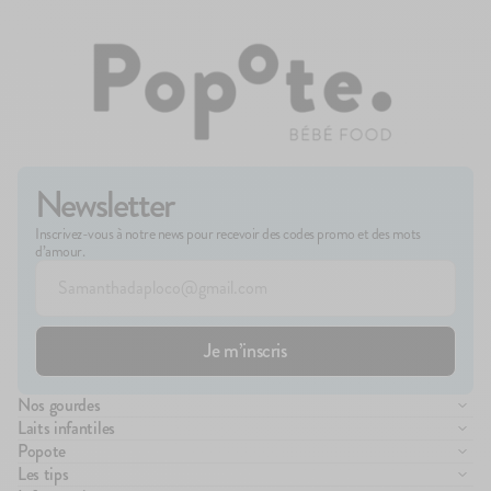
Newsletter
Inscrivez-vous à notre news pour recevoir des codes promo et des mots
d’amour.
Nos gourdes
Compote de fruits
Laits infantiles
Purée de légumes
Lait infantile 1er âge
Popote
Brassés
Lait infantile 2ème âge
Manifesto
Les tips