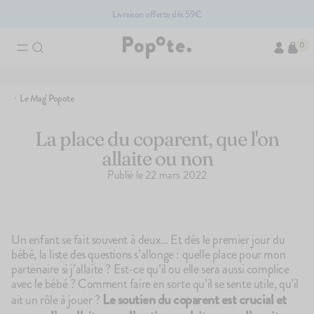
Livraison offerte dès 59€
0
Recherches associées
Le Mag' Popote
Brassés bio pour bébé
Compotes bio pour bébé
Accessoir
Légumes pour bébé bio
La place du coparent, que l'on
allaite ou non
Les produits du mome
Publié le
22 mars 2022
PACK
Un enfant se fait souvent à deux… Et dès le premier jour du
bébé, la liste des questions s’allonge : quelle place pour mon
partenaire si j’allaite ? Est-ce qu’il ou elle sera aussi complice
avec le bébé ? Comment faire en sorte qu’il se sente utile, qu’il
Le soutien du coparent est crucial et
ait un rôle à jouer ?