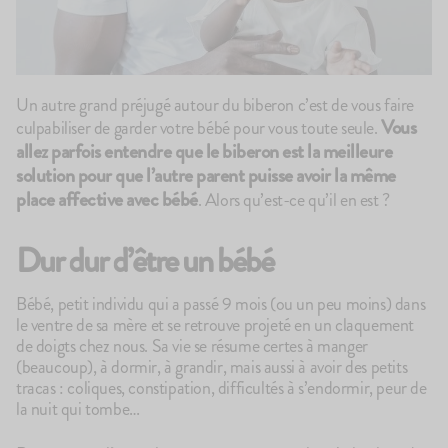
Un autre grand préjugé autour du biberon c’est de vous faire
Vous
culpabiliser de garder votre bébé pour vous toute seule.
allez parfois entendre que le biberon est la meilleure
100g
142
avis
83
4.7
4.9
solution pour que l’autre parent puisse avoir la même
Le Porridge
Le Brassé C
place affective avec bébé
. Alors qu’est-ce qu’il en est ?
2,10€
2,10€
+10
+5
+10
+5
Dur dur d’être un bébé
Bébé, petit individu qui a passé 9 mois (ou un peu moins) dans
le ventre de sa mère et se retrouve projeté en un claquement
de doigts chez nous. Sa vie se résume certes à manger
(beaucoup), à dormir, à grandir, mais aussi à avoir des petits
tracas : coliques, constipation, difficultés à s’endormir, peur de
la nuit qui tombe…