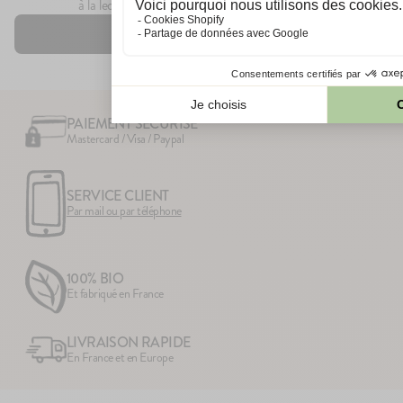
à la lec...
Comme toujours, n'utilisez pas une gourde 
Voir tous nos articles
aspect inhabituel (emballage abîmé, gourde 
ou odeur altéré...).
PAIEMENT SÉCURISÉ
Mastercard / Visa / Paypal
SERVICE CLIENT
Par mail ou par téléphone
100% BIO
Et fabriqué en France
LIVRAISON RAPIDE
En France et en Europe