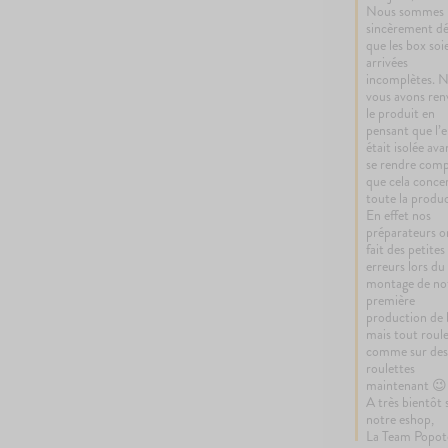
Nous sommes 
sincèrement dés
que les box soie
arrivées 
incomplètes. N
vous avons ren
le produit en 
pensant que l’e
était isolée ava
se rendre comp
que cela concer
toute la produc
En effet nos 
préparateurs on
fait des petites 
erreurs lors du 
montage de not
première 
production de 
mais tout roule
comme sur des
roulettes 
maintenant 😉

A très bientôt s
notre eshop,

La Team Popot