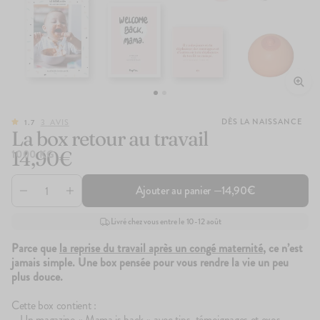
DÈS LA NAISSANCE
1.7
3
AVIS
La box retour au travail
14,90€
1000 KG
Ajouter au panier —
14,90€
Livré chez vous entre le 10-12 août
Parce que
la reprise du travail après un congé maternité
, ce n’est
jamais simple. Une box pensée pour vous rendre la vie un peu
plus douce.
Cette box contient :
– Un magazine « Mama is back » avec tips, témoignages et exos