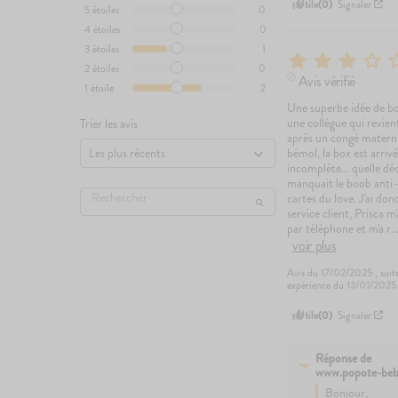
Utile
(0)
Signaler
5
étoiles
0
4
étoiles
0
3
étoiles
1
2
étoiles
0
Avis vérifié
1
étoile
2
Une superbe idée de box
une collègue qui revient
Trier les avis
après un congé maternit
bémol, la box est arrivé
incomplète... quelle déce
manquait le boob anti-st
cartes du love. J'ai don
service client, Prisca m
par téléphone et m'a r
..
voir plus
Avis du
17/02/2025
, sui
expérience du
13/01/2025
Utile
(0)
Signaler
Réponse de
www.popote-beb
Bonjour,
