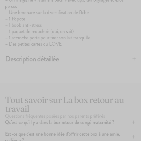
persos
– Une brochure sur la diversification de Bébé
3
avis
1.7
Le Brassé Nature
– 1 Popote
1,90€
– 1 boob anti-stress
+10
+5
– 1 paquet de mouchoir (oui, on sait)
– 1 accroche porte pour tirer son lait tranquille
– Des petites cartes du LOVE
Description détaillée
Le retour au travail
, qu’il soit voulu ou subi, c’est toujours une nouvelle
étape dans votre vie de femme. Vivre avec une nouvelle charge
mentale, gérer les journées après des nuits agitées, réaligner les
planètes niveau perso comme boulot, courir après le temps, réintégrer
l’équipe… c’est tout cela qui se joue.
Tout savoir sur La box retour au
travail
On s’est demandé quelle place pouvait prendre Popote là-dedans, et
Questions fréquentes posées par nos parents préférés
finalement c’est peut-être de soutien et de douceur dont vous avez le
Qu'est ce qu'il y a dans la box retour de congé maternité ?
plus besoin. Alors nous avons réuni ces quelques mots doux et des
Un magazine plein de conseils, des petits clins d'oeils, une Popote et
attentions, qui ont donné naissance à cette box.
Est-ce que c'est une bonne idée d'offrir cette box à une amie,
son mini livret de la diversification... et surtout beaucoup de soutien
collègue ?