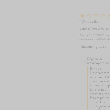
Avis vérifié
Boîte abîmée et objet
Avis du
04/02/2025
, su
expérience du
16/01/2025
Utile
(0)
Signaler
Réponse de
www.popote-beb
Bonjour,

Nous sommes 
sincèrement dés
que la box soit 
arrivée incompl
En effet nos 
préparateurs on
fait des petites 
erreurs lors du 
montage de not