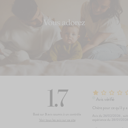
Vous adorez
1.7
142
avis
4.7
Le Porridge
2,10€
Avis vérifié
+10
+5
Chère pour ce qu’il y a
Basé sur
3
avis soumis à un contrôle
Avis du
26/02/2026
, sui
expérience du
28/01/202
Voir tous les avis sur ce site