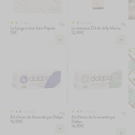
1
avis
4
avis
5
5
60g
38g
Le Lange à tout faire Popote
La vitamine D3 de Jolly Mama
15€
12,90€
6
avis
7
avis
4.8
4.9
66g
73g
Kit d'intro de l'amande par Dalipo
Kit d'intro de la noisette par
16,90€
Dalipo
16,90€