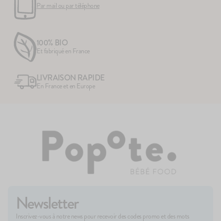
production, donc pas de risque de contamination croisée.
Par mail ou par téléphone
longtemps !
Si vous voulez en savoir plus sur les allergies de bébé,
cliquez ici
100% BIO
Et fabriqué en France
LIVRAISON RAPIDE
En France et en Europe
Newsletter
Inscrivez-vous à notre news pour recevoir des codes promo et des mots